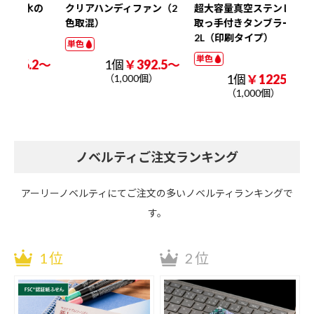
氷の
クリアハンディファン（2
超大容量真空ステンレス
ク
色取混）
取っ手付きタンブラー1．
W3
2L（印刷タイプ）
ナル
単色
単色
単色
.2～
1個
￥392.5～
1個
￥1225.0～
（1,000個）
（1,000個）
ノベルティご注文ランキング
アーリーノベルティにてご注文の多いノベルティランキングで
す。
1位
2位