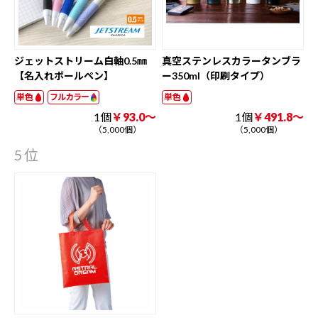
ジェットストリーム白軸0.5㎜
真空ステンレスカラータンブラ
【名入れボールペン】
ー350ml（印刷タイプ）
単色
フルカラー
単色
1個
￥93.0～
1個
￥491.8～
（5,000個）
（5,000個）
5位