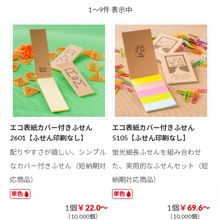
1～9件 表示中
エコ表紙カバー付きふせん
エコ表紙カバー付きふせん
2601【ふせん印刷なし】
5105【ふせん印刷なし】
配りやすさが嬉しい、シンプル
蛍光細長ふせんを組み合わせ
なカバー付きふせん（短納期対
た、実用的なふせんセット（短
応商品）
納期対応商品）
単色
単色
1個
￥22.0～
1個
￥69.6～
（10,000個）
（10,000個）