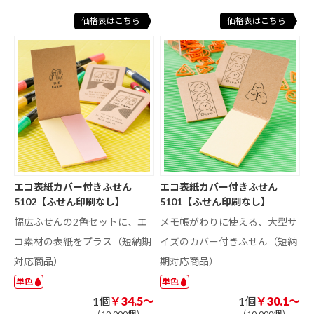
価格表はこちら
価格表はこちら
エコ表紙カバー付きふせん
エコ表紙カバー付きふせん
5102【ふせん印刷なし】
5101【ふせん印刷なし】
幅広ふせんの2色セットに、エ
メモ帳がわりに使える、大型サ
コ素材の表紙をプラス（短納期
イズのカバー付きふせん（短納
対応商品）
期対応商品）
単色
単色
1個
￥34.5～
1個
￥30.1～
（10,000個）
（10,000個）