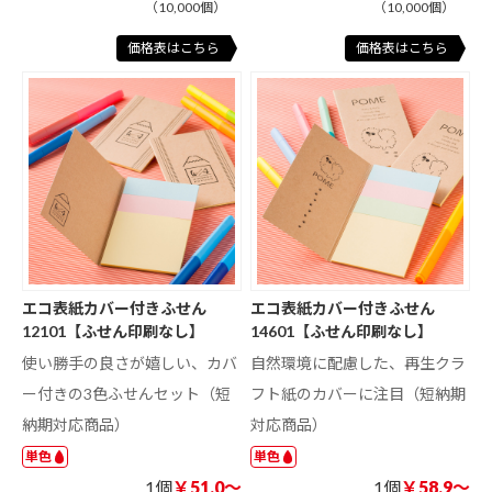
（10,000個）
（10,000個）
価格表はこちら
価格表はこちら
エコ表紙カバー付きふせん
エコ表紙カバー付きふせん
12101【ふせん印刷なし】
14601【ふせん印刷なし】
使い勝手の良さが嬉しい、カバ
自然環境に配慮した、再生クラ
ー付きの3色ふせんセット（短
フト紙のカバーに注目（短納期
納期対応商品）
対応商品）
単色
単色
1個
￥51.0～
1個
￥58.9～