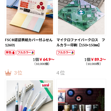
FSC®認証表紙カバー付ふせん
マイクロファイバークロス フ
12601
ルカラー印刷【150×150㎜】
単色
フルカラー
フルカラー
1個
￥64.9～
1個
￥89.2～
（10,000個）
（10,000枚）
3位
4位