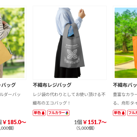
ット
ォトスタンド
ズ その他
ーバッグ
不織布レジバッグ
不織布バ
ルダーバッ
レジ袋の代わりとしてお使い頂ける不
豊富なカラ
織布のエコバッグ！
る、舟形タ
単色
フルカラー
単色
フル
個
￥185.0～
1個
￥151.7～
,000個）
（5,000個）