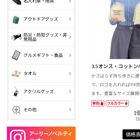
名入れ傘・雨具
（紙製本）
用品
501 円以上
吊り金具付き
2か月表示
傘・日傘
傘カバー・雨
アウトドアグッズ
【激安】100 円
101 ～ 200 円
以下
防災・防犯グッズ・非
常用品
【激安】100 円
【激安】100 円
101 ～ 200 円
101 ～ 200 円
501 円以上
以下
以下
【激安】100 円
101 ～ 200 円
グルメギフト・食品
501 円以上
501 円以上
以下
3.5オンス・コットン
501 円以上
お菓子・駄菓子
デザート・ス
タオル
かさばらず持ち歩きに適
ーツ
で、ロゴを入れればPR
ラーメン
うどん
アクリルグッズ
ます。豊富なサイズ展開
チョコレート
鍋つゆ
単色
フルカラー
アクリルキーホ
アクリルキー
その他
1
ルダー ボールチ
ルダー ナスカ
ェーン
（5
価格
ホログラムアク
アクリルスタ
【激安】100 円
101 ～ 200 円