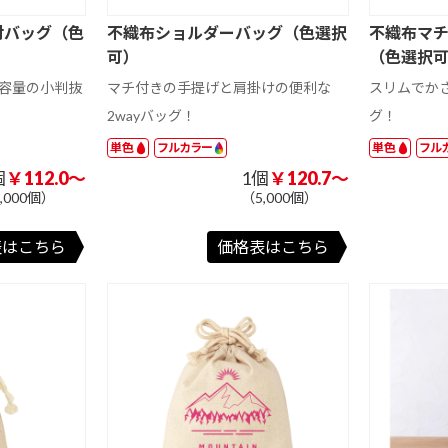
A3 サイズ以上
A4 サイズ未満
付バッグ（色
不織布ショルダーバッグ（色選択
不織布マ
可）
（色選択
201 ～ 300 円
301 円以上
ド
ミニ額縁マグネ
マグネットクリ
木製マグネット
容量の小判抜
マチ付きの手提げと肩掛けの便利な
スリムでか
51 ～ 100 円
101 円以上
ット
ップ
2wayバッグ！
グ！
ト
アクリルマグネ
201 ～ 300 円
301 ～ 400 円
401 ～ 500 円
台紙付き
両面タイプ
2個タイプ
単色
フルカラー
単色
フル
ット
個
￥112.0～
1個
￥120.7～
珪藻土
アクリル
ラバーマット
,000個）
（5,000個）
フェルト
表はこちら
価格表はこちら
81 円以上
オリジナル形状
バー型
ハート型
ユニフォーム型
オリジナル形状
ジ
イラスト入りス
ジャンボ文字
国内アート
301 円以上
ケジュール