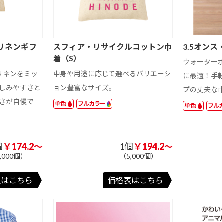
レーザーカット
日本風景・庭園
外国風景・海
ペット・動物
和風イラスト
国内アート
日本風景・庭園
健康・情報
開運・格言
車・スポーツ・
趣味
ンリネンギフ
スフィア・リサイクルコットン巾
3.5オン
花・ガーデン
その他写真
健康・情報
101 ～ 200 円
201 円以上
着（S）
ウォーター
物
フィルムカレン
その他壁掛けカ
・
その他卓上カレ
201 円以上
ダー
レンダー
リネンをミッ
中身や用途に応じて選べるバリエーシ
ンダー
に最適！手
しみやすさと
ョン豊富なサイズ。
プの丈夫な
さが自慢で
単色
フルカラー
り
ボディーシー
アイスネックリ
ハンディファ
単色
フル
ト・汗拭きシー
ング
ン・ハンディ扇
ト
風機
ジャンボ
縦長
メール便・各封
大きめ
横長
その他
筒で送れる
個
￥174.2～
1個
￥194.2～
,000個）
（5,000個）
ム
袋
クッション
お風呂・入浴
表はこちら
価格表はこちら
ー
スポンジ
お掃除グッズ
クロス
クロス・スポン
前後月あり
土曜日別色
その他
六曜表示なし
前後月あり
土曜日別色
六曜表示なし
201 ～ 300 円
ジ
301 ～ 400 円
401 ～ 500 円
ペーパースタン
プラスチックス
木製スタンド
3か月表示
ド
タンド