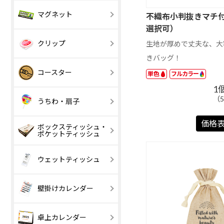
A4 サイズ以上
B4 サイズ以上
安全ピン
マグネット
マグネット
不織布小判抜きマチ
選択可）
【激安】100 円
101 ～ 200 円
室内用マグネッ
以下
ホワイトボー
クリップ
生地が厚めで丈夫な、大
【激安】20 円
21 ～ 50 円
トシート
以下
きバッグ！
マグネットバー
【激安】100 円
エコマグネッ
101 ～ 200 円
アクリルクリッ
木製クリップ
丸型
角丸スクエア
コースター
単色
フルカラー
以下
プ
1
501 円以上
3個タイプ
コルク
サステナブル
（5
うちわ・扇子
MDF
デニム
価格
ボックスティッシュ・
【激安】50 円
51 ～ 80 円
ポケットティッシュ
四角型
丸型
以下
ユニフォーム型
印刷タイプ
レーザー彫刻
ウェットティッシュ
丸型
四角
壁掛けカレンダー
スケジュール文
印刷タイプ
写真入りスケ
レーザー彫刻
1 ～ 200 円
201 ～ 300 円
卓上カレンダー
字
ュール