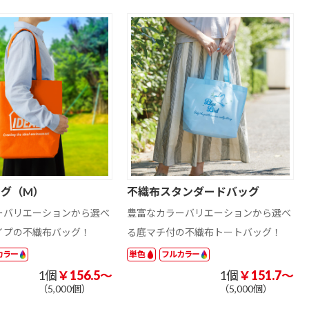
ッグ（M）
不織布スタンダードバッグ
ーバリエーションから選べ
豊富なカラーバリエーションから選べ
イプの不織布バッグ！
る底マチ付の不織布トートバッグ！
カラー
単色
フルカラー
1個
￥156.5～
1個
￥151.7～
（5,000個）
（5,000個）