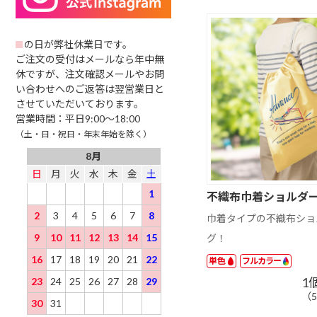
リルキーホルダ
ド
以下
ー ナスカン
501 ～ 1000 円
1001 円以上
の日が弊社休業日です。
ご注文の受付はメールなら年中無
休ですが、注文確認メールやお問
い合わせへのご返答は翌営業日と
させていただいております。
営業時間：平日9:00～18:00
（土・日・祝日・年末年始を除く）
8月
日
月
火
水
木
金
土
1
不織布巾着ショルダ
2
3
4
5
6
7
8
巾着タイプの不織布ショ
9
10
11
12
13
14
15
グ！
16
17
18
19
20
21
22
単色
フルカラー
1
23
24
25
26
27
28
29
（5
30
31