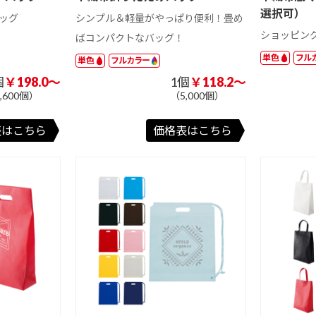
フ
マイクロファイ
マイクロファイ
マイクロファイ
選択可）
ス
バークロス シ
バークロスエン
バータオルフル
ッグ
シンプル＆軽量がやっぱり便利！畳め
ルク印刷
ボス加工
カラー
ショッピン
ばコンパクトなバッグ！
ー
保冷・保温機能
ポケット付
底ボール入り
付き
単色
フル
単色
フルカラー
個
￥198.0～
1個
￥118.2～
2way/3way
付
表紙カバー付付
表紙カバー付付
クイック表紙カ
,600個）
（5,000個）
箋Cタイプ
箋Dタイプ
バー付付箋
カ
表紙カバー付上
ハーフカバー付
その他表紙カバ
101 円以上
表はこちら
価格表はこちら
部楕円付箋
付箋
ー付付箋
201 ～ 300 円
301 円以上
タ
台紙付付箋Cタ
台紙付付箋Dタ
その他台紙付付
ン
多機能ボールペ
シャープペン
イプ
イプ
箋
マチあり（角
ン
小判抜き（持ち
バケツ型
底）
手なし）
付
ポップアップ付
カバーなし付箋
ミニ箱タイプ付
箋Dタイプ
箋
ミニトート、ラ
マルシェバッグ
ショルダーバッ
ンチバッグ
グ、サコッシュ
紙
FSC🄬認証カバ
再生紙表紙カバ
再生紙カバーな
バッグ
ーなし付箋
ー付付箋
し付箋
ッ
カバーなしダイ
名入れ専用付箋
カット付箋