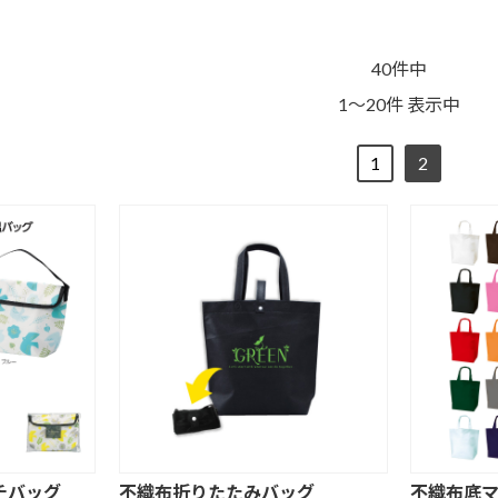
40件中
1～20件 表示中
1
2
ッ
不織布バッグ
ポリエステルバ
デニムバッグ
ッグ
ジュートバッグ
クリアバッグ
その他
チ
フラットポーチ
巾着ポーチ
ランチバッグ
チバッグ
不織布折りたたみバッグ
不織布底