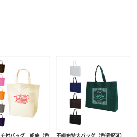
マチ付バッグ 船底（色
不織布特大バッグ（色選択可）