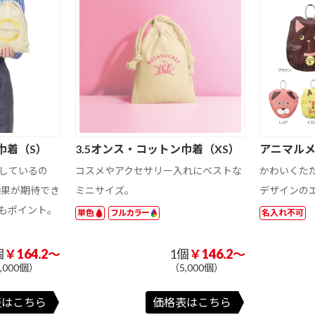
3か月表示
エコ卓上カレン
フルカラー名入
ダー
れ
具
201 ～ 300 円
301 ～ 400 円
401 ～ 500 円
201 ～ 300 円
201 ～ 300 円
301 ～ 400 円
301 ～ 400 円
401 ～ 500 円
401 ～ 500 円
201 ～ 300 円
301 ～ 400 円
401 ～ 500 円
巾着（S）
3.5オンス・コットン巾着（XS）
アニマル
イ
パン
米
カレー
しているの
コスメやアクセサリー入れにベストな
かわいくた
効果が期待でき
ミニサイズ。
デザインの
そば
焼きそば
いちご味
もポイント。
単色
フルカラー
名入れ不可
その他
ホ
蓄光アクリルキ
蓄光アクリルキ
ホログラムアク
個
￥164.2～
1個
￥146.2～
ン
ーホルダー ボー
ーホルダー ナス
リルキーホルダ
ルチェーン
カン
ー ボールチェー
,000個）
（5,000個）
ン
表はこちら
価格表はこちら
ン
アクリルマグネ
アクリルミニフ
アクリルグッ
201 ～ 300 円
301 ～ 400 円
401 ～ 500 円