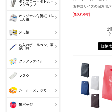
ボトルホルダー
タンブラー・ボトル・
マイクロファイ
ECOマイクロ
マグカップ
バークロスフル
ァイバークロ
お弁当サイズの保冷温バ
カラー
名入れ不可
オリジナル付箋紙（ふ
エコバッグ
収納機能・ポ
せん紙）
コンパクトクリ
チ付き
ーナー
1
マジックテープ
ボタン付き
表紙カバー付付
1 ～ 200 円
表紙カバー付
201 円以上
メモ帳
（1
付き
箋Aタイプ
箋Bタイプ
エコ表紙カバー
ブック型表紙
名入れボールペン、筆
【激安】50 円
51 ～ 100 円
価格
記用具
付付箋
バー付付箋
以下
【激安】100 円
101 ～ 200 円
台紙付付箋Aタ
以下
台紙付付箋B
単色ボールペン
多色ボールペ
クリアファイル
イプ
イプ
マチなし
マチあり（船
底）
ポップアップ付
ポップアップ
マスク
箋Bタイプ
箋Cタイプ
巾着、ナップサ
クラシック
ック
ユニーク付箋
FSC🄬認証表
シール・ステッカー
カバー付付箋
三菱鉛筆
ぺんてる
（UNI）
（Pentel）
表紙カバー付ダ
台紙付ダイカ
缶バッジ
イカット付箋
ト付箋