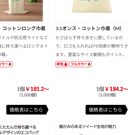
ス・コットンロング巾着
3.5オンス・コットン巾着（M）
ボトルや防災用ライトなど
かさばらず持ち歩きに適しているの
軽に持ち運べるロングタイ
で、ロゴを入れればPR効果が期待でき
巾着。
ます。豊富なサイズ展開もポイント。
カラー
単色
フルカラー
1個
￥181.2～
1個
￥184.2～
（5,000個）
（5,000個）
価格表はこちら
価格表はこちら