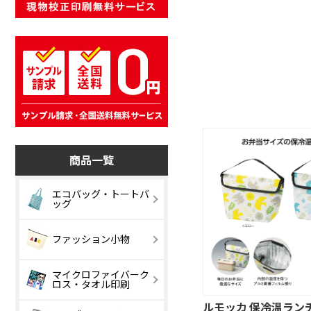
商品一覧
エコバッグ・トートバ
ッグ
コットンバッグ
キャンバスバ
ファッション小物
グ
ナイロンバッグ
リネンバッグ
マイクロファイバーク
ベーシックポー
デイリーポー
ロス・タオル印刷
チ
ルモッカ 保冷温ラン