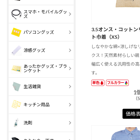
印刷タイプ
レーザー彫刻
イラスト
和風イラスト
スマホ・モバイルグッ
スケジュール文
イラスト
ズ
字
花・ガーデン
その他写真
3.5オンス・コット
外国風景・海
ペット・動物
【激安】30 円
31 ～ 100 円
パソコングッズ
以下
ト巾着（XS）
住まい・建物
タレント・人
開運・格言
車・スポーツ
【激安】100 円
101 ～ 200 円
しなやかな綿×涼しげな
趣味
以下
涼感グッズ
クス！天然素材らしい親
幅広く使える汎用性の高
あったかグッズ・ブラ
涼感・冷感タオ
アイスおしぼ
ンケット
ル
す。
単色
フルカラー
レギュラー
コンパクト
小さめ
普通
生活雑貨
その他
1
（5
ハンカチ・タオ
ハンドクリー
キッチン用品
ル
価格
栽培セット
美容・マッサ
メモ欄大きい
調理器具
日付大きい
容器・保存
洗剤
メモ欄大きい
日付大きい
ジ
【激安】100 円
101 ～ 200 円
以下
リング製本
CDケース
食器・キッチン
ホットメルト
2か月表示
その他