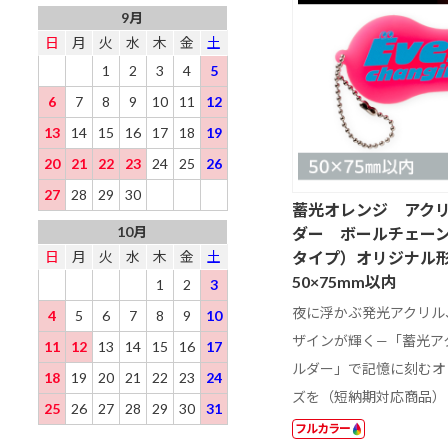
9月
日
月
火
水
木
金
土
1
2
3
4
5
6
7
8
9
10
11
12
13
14
15
16
17
18
19
20
21
22
23
24
25
26
27
28
29
30
蓄光オレンジ アク
10月
ダー ボールチェー
タイプ）オリジナル
日
月
火
水
木
金
土
50×75mm以内
1
2
3
夜に浮かぶ発光アクリル
4
5
6
7
8
9
10
ザインが輝く—「蓄光ア
11
12
13
14
15
16
17
ルダー」で記憶に刻むオ
18
19
20
21
22
23
24
ズを（短納期対応商品）
25
26
27
28
29
30
31
フルカラー