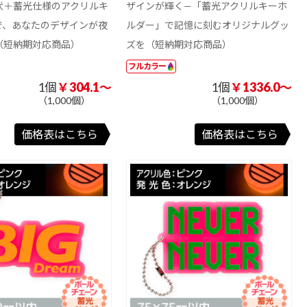
状＋蓄光仕様のアクリルキ
ザインが輝く—「蓄光アクリルキーホ
で、あなたのデザインが夜
ルダー」で記憶に刻むオリジナルグッ
（短納期対応商品）
ズを（短納期対応商品）
フルカラー
1個
￥304.1～
1個
￥1336.0～
（1,000個）
（1,000個）
価格表はこちら
価格表はこちら