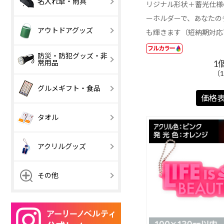
名入れ傘・雨具
リジナル形状＋蓄光仕様
（紙製本）
用品
501 円以上
吊り金具付き
2か月表示
ーホルダーで、あなたの
傘・日傘
傘カバー・雨
アウトドアグッズ
も輝きます（短納期対応
【激安】100 円
101 ～ 200 円
以下
フルカラー
防災・防犯グッズ・非
1
常用品
【激安】100 円
【激安】100 円
101 ～ 200 円
101 ～ 200 円
501 円以上
以下
以下
（1
【激安】100 円
101 ～ 200 円
グルメギフト・食品
501 円以上
501 円以上
以下
価格
501 円以上
お菓子・駄菓子
デザート・ス
タオル
ーツ
ラーメン
うどん
アクリルグッズ
チョコレート
鍋つゆ
アクリルキーホ
アクリルキー
その他
ルダー ボールチ
ルダー ナスカ
ェーン
ホログラムアク
アクリルスタ
【激安】100 円
101 ～ 200 円