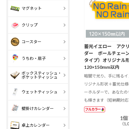
A4 サイズ以上
B4 サイズ以上
安全ピン
マグネット
マグネット
【激安】100 円
101 ～ 200 円
室内用マグネッ
以下
ホワイトボー
クリップ
【激安】20 円
21 ～ 50 円
トシート
以下
マグネットバー
【激安】100 円
エコマグネッ
101 ～ 200 円
アクリルクリッ
木製クリップ
丸型
角丸スクエア
コースター
以下
プ
蓄光イエロー アク
ダー ボールチェー
501 円以上
3個タイプ
コルク
サステナブル
うちわ・扇子
タイプ）オリジナル
120×150mm以内
MDF
デニム
ボックスティッシュ・
【激安】50 円
51 ～ 80 円
暗闇で光り、手に残るイ
ポケットティッシュ
四角型
丸型
以下
リジナル形状＋蓄光仕様
ユニフォーム型
印刷タイプ
レーザー彫刻
ウェットティッシュ
ーホルダーで、あなたの
も輝きます（短納期対応
丸型
四角
壁掛けカレンダー
フルカラー
1個
スケジュール文
印刷タイプ
写真入りスケ
レーザー彫刻
（1,
1 ～ 200 円
201 ～ 300 円
卓上カレンダー
字
ュール