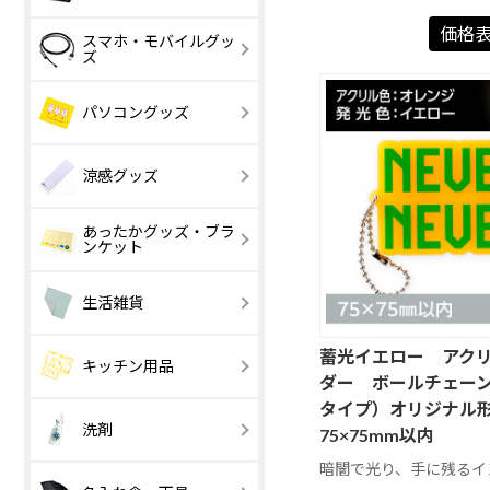
印刷タイプ
レーザー彫刻
価格
イラスト
和風イラスト
スマホ・モバイルグッ
スケジュール文
イラスト
ズ
字
花・ガーデン
その他写真
外国風景・海
ペット・動物
【激安】30 円
31 ～ 100 円
パソコングッズ
以下
住まい・建物
タレント・人
開運・格言
車・スポーツ
【激安】100 円
101 ～ 200 円
趣味
以下
涼感グッズ
あったかグッズ・ブラ
涼感・冷感タオ
アイスおしぼ
ンケット
ル
レギュラー
コンパクト
小さめ
普通
生活雑貨
その他
蓄光イエロー アク
ハンカチ・タオ
ハンドクリー
キッチン用品
ル
ダー ボールチェー
タイプ）オリジナル
栽培セット
美容・マッサ
メモ欄大きい
調理器具
日付大きい
容器・保存
洗剤
75×75mm以内
メモ欄大きい
日付大きい
ジ
【激安】100 円
101 ～ 200 円
以下
リング製本
CDケース
暗闇で光り、手に残るイ
食器・キッチン
ホットメルト
2か月表示
その他