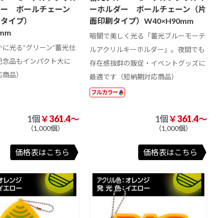
ダー ボールチェーン
ーホルダー ボールチェーン（片
刷タイプ）
面印刷タイプ）W40×H90mm
0mm
暗闇で美しく光る「蓄光ブルーモーテ
に光る“グリーン”蓄光仕
ルアクリルキーホルダー」。夜間でも
記念品もインパクト大に
存在感抜群の販促・イベントグッズに
応商品）
最適です（短納期対応商品）
フルカラー
1個
￥361.4～
1個
￥361.4～
（1,000個）
（1,000個）
価格表はこちら
価格表はこちら