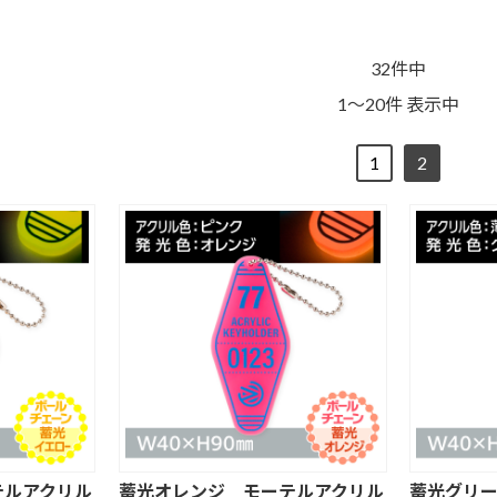
32件中
1～20件 表示中
1
2
ッ
不織布バッグ
ポリエステルバ
デニムバッグ
ッグ
ジュートバッグ
クリアバッグ
その他
チ
フラットポーチ
巾着ポーチ
ランチバッグ
テルアクリル
蓄光オレンジ モーテルアクリル
蓄光グリ