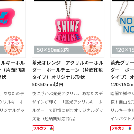
リルキーホル
蓄光オレンジ アクリルキーホル
蓄光グリ
ン（片面印刷
ダー ボールチェーン（片面印刷
ダー ボ
形状
タイプ）オリジナル形状
タイプ）
50×50mm以内
120×150
、あなたのデ
夜に浮かぶ発光アクリル、あなたのデ
暗闇で鮮やか
クリルキーホ
ザインが輝く—「蓄光アクリルキーホ
様！自由な
リジナルグッ
ルダー」で記憶に刻むオリジナルグッ
リルキーホ
ズを（短納期対応商品）
インパクト
フルカラー
フルカラー