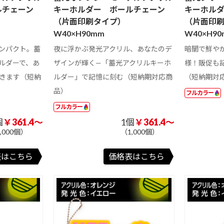
フ
マイクロファイ
マイクロファイ
マイクロファイ
ルチェーン
キーホルダー ボールチェーン
キーホル
ス
バークロス シ
バークロスエン
バータオルフル
（片面印刷タイプ）
（片面印
ルク印刷
ボス加工
カラー
ー
保冷・保温機能
ポケット付
底ボール入り
W40×H90mm
W40×H9
付き
ンパクト。蓄
夜に浮かぶ発光アクリル、あなたのデ
暗闇で鮮やか
2way/3way
付
表紙カバー付付
表紙カバー付付
クイック表紙カ
ルダーで、あ
ザインが輝く—「蓄光アクリルキーホ
様！販促も
箋Cタイプ
箋Dタイプ
バー付付箋
きます（短納
ルダー」で記憶に刻む（短納期対応商
（短納期対
カ
表紙カバー付上
ハーフカバー付
その他表紙カバ
101 円以上
品）
フルカラー
部楕円付箋
付箋
ー付付箋
フルカラー
201 ～ 300 円
301 円以上
タ
台紙付付箋Cタ
台紙付付箋Dタ
その他台紙付付
ン
多機能ボールペ
シャープペン
個
￥361.4～
1個
￥361.4～
イプ
イプ
箋
マチあり（角
ン
小判抜き（持ち
バケツ型
,000個）
（1,000個）
底）
手なし）
付
ポップアップ付
カバーなし付箋
ミニ箱タイプ付
箋Dタイプ
箋
表はこちら
価格表はこちら
ミニトート、ラ
マルシェバッグ
ショルダーバッ
ンチバッグ
グ、サコッシュ
紙
FSC🄬認証カバ
再生紙表紙カバ
再生紙カバーな
バッグ
ーなし付箋
ー付付箋
し付箋
ッ
カバーなしダイ
名入れ専用付箋
カット付箋