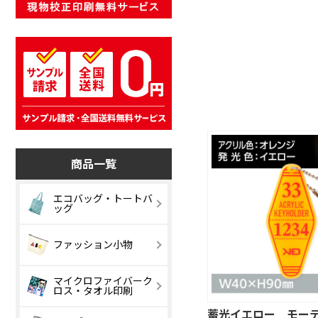
商品一覧
エコバッグ・トートバ
ッグ
コットンバッグ
キャンバスバ
ファッション小物
グ
ナイロンバッグ
リネンバッグ
マイクロファイバーク
ベーシックポー
デイリーポー
ロス・タオル印刷
チ
蓄光イエロー モー