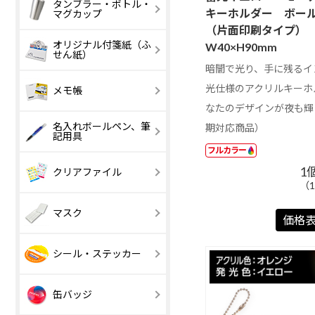
ボトルホルダー
タンブラー・ボトル・
マイクロファイ
ECOマイクロ
キーホルダー ボー
マグカップ
バークロスフル
ァイバークロ
（片面印刷タイプ）
カラー
オリジナル付箋紙（ふ
エコバッグ
収納機能・ポ
W40×H90mm
せん紙）
コンパクトクリ
チ付き
暗闇で光り、手に残るイ
ーナー
マジックテープ
ボタン付き
表紙カバー付付
1 ～ 200 円
表紙カバー付
201 円以上
光仕様のアクリルキーホ
メモ帳
付き
箋Aタイプ
箋Bタイプ
なたのデザインが夜も輝
エコ表紙カバー
ブック型表紙
名入れボールペン、筆
【激安】50 円
51 ～ 100 円
期対応商品）
記用具
付付箋
バー付付箋
以下
フルカラー
【激安】100 円
101 ～ 200 円
台紙付付箋Aタ
以下
台紙付付箋B
単色ボールペン
多色ボールペ
1
クリアファイル
イプ
イプ
マチなし
マチあり（船
（1
底）
ポップアップ付
ポップアップ
マスク
箋Bタイプ
箋Cタイプ
価格
巾着、ナップサ
クラシック
ック
ユニーク付箋
FSC🄬認証表
シール・ステッカー
カバー付付箋
三菱鉛筆
ぺんてる
（UNI）
（Pentel）
表紙カバー付ダ
台紙付ダイカ
缶バッジ
イカット付箋
ト付箋