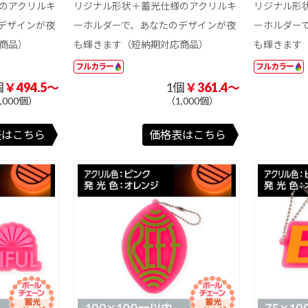
のアクリルキ
リジナル形状＋蓄光仕様のアクリルキ
リジナル形
3か月表示
エコ卓上カレン
フルカラー名入
デザインが夜
ーホルダーで、あなたのデザインが夜
ーホルダー
ダー
れ
具
商品）
も輝きます（短納期対応商品）
も輝きます
201 ～ 300 円
301 ～ 400 円
401 ～ 500 円
フルカラー
フルカラー
個
￥494.5～
1個
￥361.4～
201 ～ 300 円
201 ～ 300 円
301 ～ 400 円
301 ～ 400 円
401 ～ 500 円
401 ～ 500 円
,000個）
（1,000個）
201 ～ 300 円
301 ～ 400 円
401 ～ 500 円
表はこちら
価格表はこちら
イ
パン
米
カレー
そば
焼きそば
いちご味
その他
ホ
蓄光アクリルキ
蓄光アクリルキ
ホログラムアク
ン
ーホルダー ボー
ーホルダー ナス
リルキーホルダ
ルチェーン
カン
ー ボールチェー
ン
ン
アクリルマグネ
アクリルミニフ
アクリルグッ
201 ～ 300 円
301 ～ 400 円
401 ～ 500 円