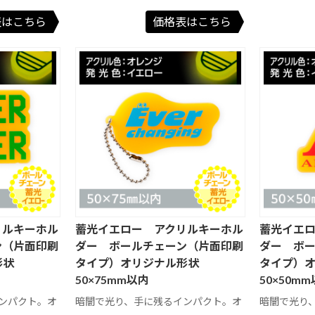
レーザーカット
表はこちら
価格表はこちら
日本風景・庭園
外国風景・海
ペット・動物
和風イラスト
国内アート
日本風景・庭園
健康・情報
開運・格言
車・スポーツ・
趣味
花・ガーデン
その他写真
健康・情報
101 ～ 200 円
201 円以上
物
フィルムカレン
その他壁掛けカ
・
その他卓上カレ
201 円以上
ダー
レンダー
ンダー
り
ボディーシー
アイスネックリ
ハンディファ
ト・汗拭きシー
ング
ン・ハンディ扇
ト
風機
ジャンボ
縦長
メール便・各封
大きめ
横長
その他
筒で送れる
リルキーホル
蓄光イエロー アクリルキーホル
蓄光イエ
ム
袋
クッション
お風呂・入浴
ン（片面印刷
ダー ボールチェーン（片面印刷
ダー ボ
形状
タイプ）オリジナル形状
タイプ）
ー
スポンジ
お掃除グッズ
クロス
クロス・スポン
前後月あり
土曜日別色
その他
六曜表示なし
50×75mm以内
50×50m
前後月あり
土曜日別色
六曜表示なし
201 ～ 300 円
ジ
301 ～ 400 円
401 ～ 500 円
ペーパースタン
プラスチックス
木製スタンド
ンパクト。オ
暗闇で光り、手に残るインパクト。オ
暗闇で光り
3か月表示
ド
タンド