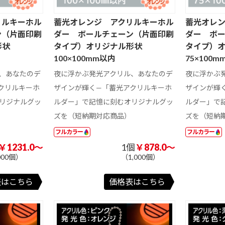
ット
ォトスタンド
ズ その他
リルキーホル
蓄光オレンジ アクリルキーホル
蓄光オレ
ン（片面印刷
ダー ボールチェーン（片面印刷
ダー ボ
形状
タイプ）オリジナル形状
タイプ）
100×100mm以内
75×100
、あなたのデ
夜に浮かぶ発光アクリル、あなたのデ
夜に浮かぶ
クリルキーホ
ザインが輝く—「蓄光アクリルキーホ
ザインが輝
リジナルグッ
ルダー」で記憶に刻むオリジナルグッ
ルダー」で
ズを（短納期対応商品）
ズを（短納
フルカラー
フルカラー
￥1231.0～
1個
￥878.0～
000個）
（1,000個）
表はこちら
価格表はこちら