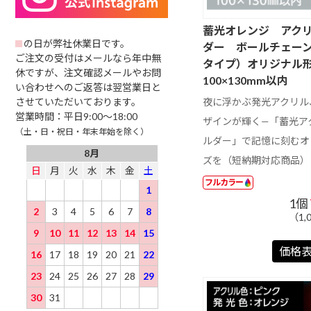
リルキーホルダ
ド
以下
ー ナスカン
蓄光オレンジ アク
501 ～ 1000 円
1001 円以上
の日が弊社休業日です。
ダー ボールチェー
ご注文の受付はメールなら年中無
タイプ）オリジナル
休ですが、注文確認メールやお問
100×130mm以内
い合わせへのご返答は翌営業日と
夜に浮かぶ発光アクリル
させていただいております。
営業時間：平日9:00～18:00
ザインが輝く—「蓄光ア
（土・日・祝日・年末年始を除く）
ルダー」で記憶に刻むオ
8月
ズを（短納期対応商品）
日
月
火
水
木
金
土
フルカラー
1
1個
2
3
4
5
6
7
8
（1,
9
10
11
12
13
14
15
価格
16
17
18
19
20
21
22
23
24
25
26
27
28
29
30
31