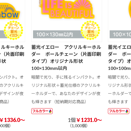
A3 サイズ以上
A4 サイズ未満
201 ～ 300 円
301 円以上
ド
ミニ額縁マグネ
マグネットクリ
木製マグネット
51 ～ 100 円
101 円以上
ット
ップ
ト
アクリルマグネ
201 ～ 300 円
301 ～ 400 円
401 ～ 500 円
台紙付き
両面タイプ
2個タイプ
ット
リルキーホル
蓄光イエロー アクリルキーホル
蓄光イエ
ン（片面印刷
ダー ボールチェーン（片面印刷
ダー ボ
珪藻土
アクリル
ラバーマット
形状
タイプ）オリジナル形状
タイプ）
100×130mm以内
100×100
フェルト
81 円以上
ンパクト。オ
暗闇で光り、手に残るインパクト。オ
暗闇で光り
オリジナル形状
バー型
ハート型
のアクリルキ
リジナル形状＋蓄光仕様のアクリルキ
リジナル形
デザインが夜
ーホルダーで、あなたのデザインが夜
ーホルダー
商品）
も輝きます（短納期対応商品）
も輝きます
ユニフォーム型
オリジナル形状
フルカラー
フルカラー
￥1336.0～
1個
￥1231.0～
ジ
イラスト入りス
ジャンボ文字
国内アート
000個）
（1,000個）
301 円以上
ケジュール