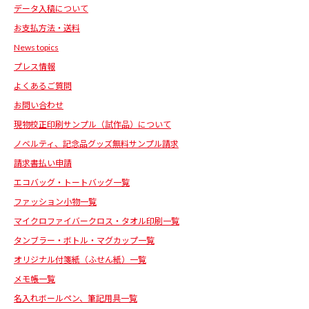
データ入稿について
お支払方法・送料
News topics
プレス情報
よくあるご質問
お問い合わせ
現物校正印刷サンプル（試作品）について
ノベルティ、記念品グッズ無料サンプル請求
請求書払い申請
エコバッグ・トートバッグ一覧
ファッション小物一覧
マイクロファイバークロス・タオル印刷一覧
タンブラー・ボトル・マグカップ一覧
オリジナル付箋紙（ふせん紙）一覧
メモ帳一覧
名入れボールペン、筆記用具一覧