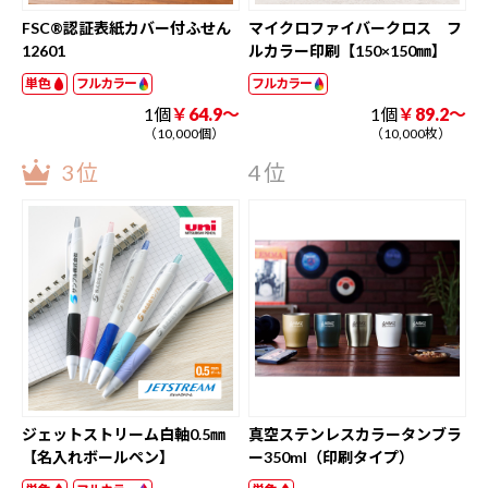
FSC®認証表紙カバー付ふせん
マイクロファイバークロス フ
12601
ルカラー印刷【150×150㎜】
単色
フルカラー
フルカラー
1個
￥64.9～
1個
￥89.2～
（10,000個）
（10,000枚）
3位
4位
ジェットストリーム白軸0.5㎜
真空ステンレスカラータンブラ
【名入れボールペン】
ー350ml（印刷タイプ）