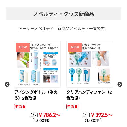
ノベルティ・グッズ新商品
アーリーノベルティ 新商品ノベルティ一覧です。
ングボトル（氷の
クリアハンディファン（2
超大容量真空ステン
取混
色取混）
取っ手付きタンブラー
2L（印刷タイプ）
単色
単色
1個
￥786.2～
1個
￥392.5～
1個
￥1225
（1,000個）
（1,000個）
（1,000個）