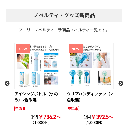
ノベルティ・グッズ新商品
アーリーノベルティ 新商品ノベルティ一覧です。
超大容量真空ステンレス
ク
取っ手付きタンブラー1．
W3
2L（印刷タイプ）
ナル
単色
単色
1個
￥1225.0～
（1,000個）
氷の
クリアハンディファン（2
色取混）
単色
.2～
1個
￥392.5～
（1,000個）