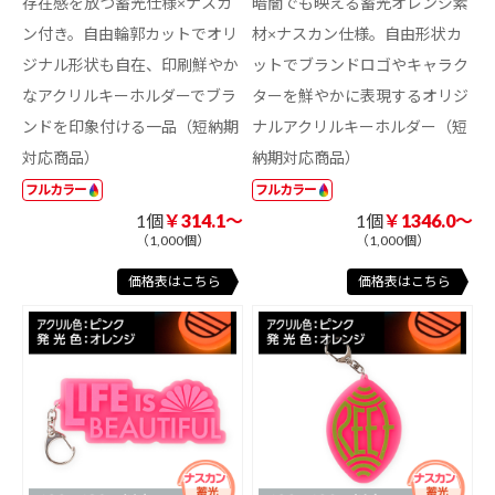
存在感を放つ蓄光仕様×ナスカ
暗闇でも映える蓄光オレンジ素
ン付き。自由輪郭カットでオリ
材×ナスカン仕様。自由形状カ
ジナル形状も自在、印刷鮮やか
ットでブランドロゴやキャラク
なアクリルキーホルダーでブラ
ターを鮮やかに表現するオリジ
ンドを印象付ける一品（短納期
ナルアクリルキーホルダー（短
対応商品）
納期対応商品）
フルカラー
フルカラー
1個
￥314.1～
1個
￥1346.0～
（1,000個）
（1,000個）
価格表はこちら
価格表はこちら