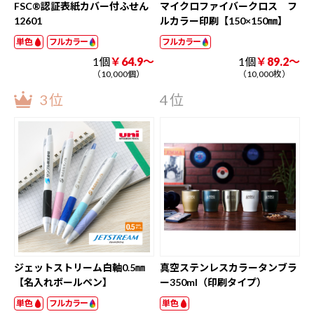
FSC®認証表紙カバー付ふせん
マイクロファイバークロス フ
12601
ルカラー印刷【150×150㎜】
単色
フルカラー
フルカラー
1個
￥64.9～
1個
￥89.2～
（10,000個）
（10,000枚）
3位
4位
ジェットストリーム白軸0.5㎜
真空ステンレスカラータンブラ
【名入れボールペン】
ー350ml（印刷タイプ）
単色
フルカラー
単色