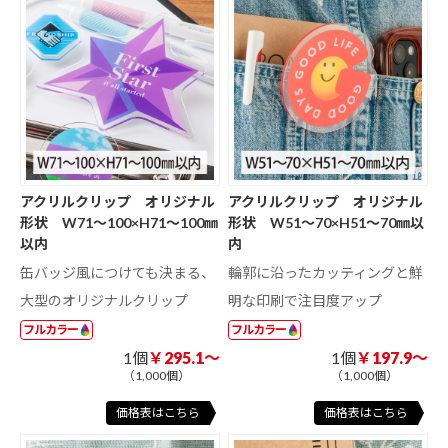
アクリルクリップ オリジナル
アクリルクリップ オリジナル
形状 W71～100×H71～100㎜
形状 W51～70×H51～70㎜以
以内
内
缶バッジ風につけても決まる、
輪郭に沿ったカッティングと鮮
大型のオリジナルクリップ
明な印刷で注目度アップ
フルカラー
フルカラー
1個
￥295.1～
1個
￥197.9～
（1,000個）
（1,000個）
価格表はこちら
価格表はこちら