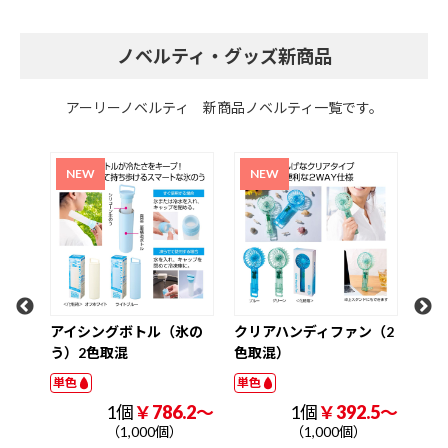
ノベルティ・グッズ新商品
アーリーノベルティ 新商品ノベルティ一覧です。
氷の
クリアハンディファン（2
超大容量真空ステンレス
ク
色取混）
取っ手付きタンブラー1．
W3
2L（印刷タイプ）
ナル
単色
単色
単色
.2～
1個
￥392.5～
1個
￥1225.0～
（1,000個）