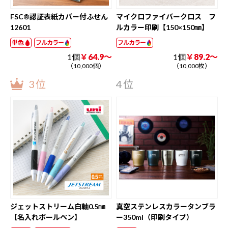
FSC®認証表紙カバー付ふせん
マイクロファイバークロス フ
12601
ルカラー印刷【150×150㎜】
単色
フルカラー
フルカラー
1個
￥64.9～
1個
￥89.2～
（10,000個）
（10,000枚）
3位
4位
ジェットストリーム白軸0.5㎜
真空ステンレスカラータンブラ
【名入れボールペン】
ー350ml（印刷タイプ）