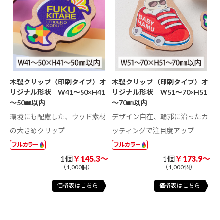
木製クリップ（印刷タイプ）オ
木製クリップ（印刷タイプ）オ
リジナル形状 W41～50×H41
リジナル形状 W51～70×H51
～50㎜以内
～70㎜以内
環境にも配慮した、ウッド素材
デザイン自在、輪郭に沿ったカ
の大きめクリップ
ッティングで注目度アップ
フルカラー
フルカラー
1個
￥145.3～
1個
￥173.9～
（1,000個）
（1,000個）
価格表はこちら
価格表はこちら