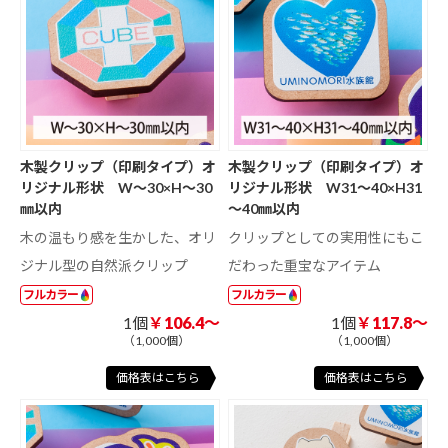
木製クリップ（印刷タイプ）オ
木製クリップ（印刷タイプ）オ
リジナル形状 W～30×H～30
リジナル形状 W31～40×H31
㎜以内
～40㎜以内
木の温もり感を生かした、オリ
クリップとしての実用性にもこ
ジナル型の自然派クリップ
だわった重宝なアイテム
フルカラー
フルカラー
1個
￥106.4～
1個
￥117.8～
（1,000個）
（1,000個）
価格表はこちら
価格表はこちら