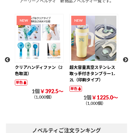
アーリーノベルティ 新商品ノベルティ一覧です。
氷の
クリアハンディファン（2
超大容量真空ステンレス
ク
色取混）
取っ手付きタンブラー1．
W3
2L（印刷タイプ）
ナル
単色
単色
単色
.2～
1個
￥392.5～
1個
￥1225.0～
（1,000個）
（1,000個）
ノベルティご注文ランキング