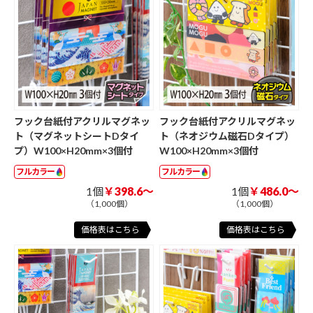
フック台紙付アクリルマグネッ
フック台紙付アクリルマグネッ
ト（マグネットシートDタイ
ト（ネオジウム磁石Dタイプ）
プ）W100×H20mm×3個付
W100×H20mm×3個付
フルカラー
フルカラー
1個
￥398.6～
1個
￥486.0～
（1,000個）
（1,000個）
価格表はこちら
価格表はこちら