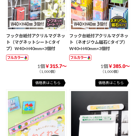
フック台紙付アクリルマグネッ
フック台紙付アクリルマグネッ
ト（マグネットシートCタイ
ト（ネオジウム磁石Cタイプ）
プ）W40×H40mm×3個付
W40×H40mm×3個付
フルカラー
フルカラー
1個
￥315.7～
1個
￥385.0～
（1,000個）
（1,000個）
価格表はこちら
価格表はこちら