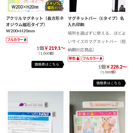
アクリルマグネット（長方形ネ
マグネットバー（Eタイプ）名
オジウム磁石タイプ）
入れ印刷
W200×H20mm
場所を選ばずに使える、ほどよ
フルカラー
いサイズのマグネットバー（短
1個
￥219.1～
納期対応商品）
（1,000個）
単色
フルカラー
価格表はこちら
1個
￥228.2～
（1,000個）
価格表はこちら