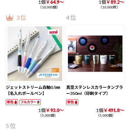
1個
￥64.9～
1個
￥89.2～
（10,000個）
（10,000枚）
3位
4位
ジェットストリーム白軸0.5㎜
真空ステンレスカラータンブラ
【名入れボールペン】
ー350ml（印刷タイプ）
単色
フルカラー
単色
1個
￥93.0～
1個
￥491.8～
（5,000個）
（5,000個）
5位