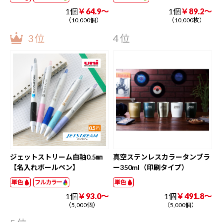
1個
￥64.9～
1個
￥89.2～
（10,000個）
（10,000枚）
3位
4位
ジェットストリーム白軸0.5㎜
真空ステンレスカラータンブラ
【名入れボールペン】
ー350ml（印刷タイプ）
単色
フルカラー
単色
1個
￥93.0～
1個
￥491.8～
（5,000個）
（5,000個）