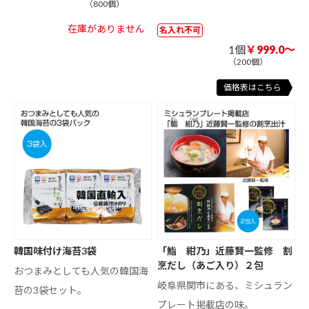
（800個）
在庫がありません
名入れ不可
1個
￥999.0～
（200個）
価格表はこちら
韓国味付け海苔3袋
「鮨 紺乃」近藤賢一監修 割
烹だし（あご入り）２包
おつまみとしても人気の韓国海
岐阜県関市にある、ミシュラン
苔の3袋セット。
プレート掲載店の味。