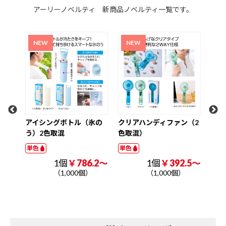
アーリーノベルティ 新商品ノベルティ一覧です。
超大容量真空ステンレス
ク
取っ手付きタンブラー1．
W3
2L（印刷タイプ）
ナル
単色
単色
1個
￥1225.0～
（1,000個）
氷の
クリアハンディファン（2
色取混）
単色
.2～
1個
￥392.5～
（1,000個）