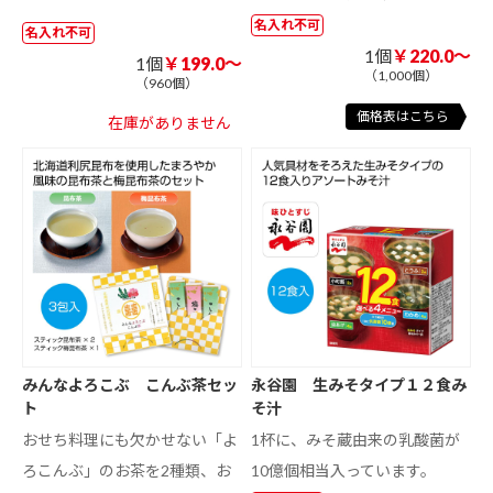
名入れ不可
名入れ不可
1個
￥220.0～
1個
￥199.0～
（1,000個）
（960個）
価格表はこちら
在庫がありません
みんなよろこぶ こんぶ茶セッ
永谷園 生みそタイプ１２食み
ト
そ汁
おせち料理にも欠かせない「よ
1杯に、みそ蔵由来の乳酸菌が
ろこんぶ」のお茶を2種類、お
10億個相当入っています。