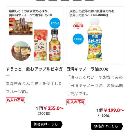
すうっと 飲むアップルビネガ
日清キャノーラ油200g
ー
「油っこくない」でおなじみの
青森県産りんご果汁を使用した
「日清キャノーラ油」の景品向
フルーツ酢。
け商品です。
名入れ不可
名入れ不可
1個
￥255.0～
1個
￥199.0～
（300個）
（480個）
価格表はこちら
価格表はこちら