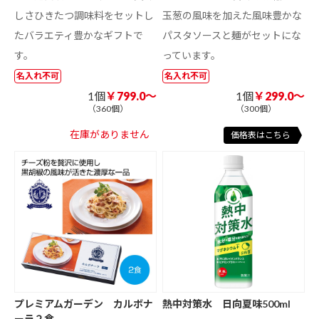
しさひきたつ調味料をセットし
玉葱の風味を加えた風味豊かな
たバラエティ豊かなギフトで
パスタソースと麺がセットにな
す。
っています。
名入れ不可
名入れ不可
1個
￥799.0～
1個
￥299.0～
（360個）
（300個）
在庫がありません
価格表はこちら
プレミアムガーデン カルボナ
熱中対策水 日向夏味500ml
ーラ２食