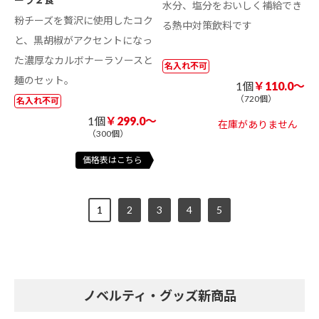
水分、塩分をおいしく補給でき
粉チーズを贅沢に使用したコク
る熱中対策飲料です
と、黒胡椒がアクセントになっ
た濃厚なカルボナーラソースと
名入れ不可
麺のセット。
1個
￥110.0～
（720個）
名入れ不可
1個
￥299.0～
在庫がありません
（300個）
価格表はこちら
1
2
3
4
5
ノベルティ・グッズ新商品