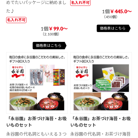
めでたいパッケージに納めまし
名入れ不可
た♪
1個
￥445.0～
（450個）
名入れ不可
1個
￥99.0～
価格表はこちら
（2,100個）
価格表はこちら
「永谷園」お茶づけ海苔・お吸
「永谷園」お茶づけ海苔・お吸
いものセット
いものセット
永谷園の代名詞ともいえる３つ
永谷園の代名詞・お茶づけ海苔