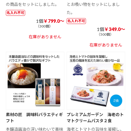
の商品をセットにしました。
とお吸い物をセットにしまし
た。
名入れ不可
1個
￥799.0～
名入れ不可
（300個）
1個
￥349.0～
（500個）
在庫がありません
在庫がありません
素材の匠 調味料バラエティギ
プレミアムガーデン 海老のト
フト
マトクリームパスタ２食
本醸造醤油の深い味わいで美味
海老とトマトの旨味を凝縮し、