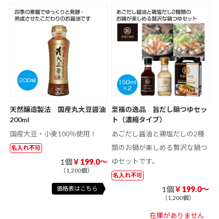
天然醸造製法 国産丸大豆醤油
至福の逸品 旨だし鍋つゆセッ
200ml
ト（濃縮タイプ）
国産大豆・小麦100％使用！
あごだし醤油と鶏塩だしの2種
類のお鍋が楽しめる贅沢な鍋つ
名入れ不可
1個
￥199.0～
ゆセットです。
（1,200個）
名入れ不可
1個
￥199.0～
価格表はこちら
（1,200個）
在庫がありません