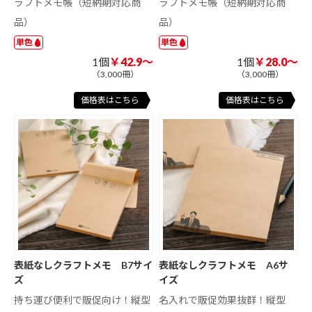
ラフトメモ帳（短納期対応商
ラフトメモ帳（短納期対応商
品）
品）
単色
単色
1個
￥42.9～
1個
￥28.0～
（3,000冊）
（3,000冊）
価格表はこちら
価格表はこちら
表紙なしクラフトメモ B7サイ
表紙なしクラフトメモ A6サ
ズ
イズ
持ち運び便利で販促向け！縦型
名入れで販促効果抜群！縦型