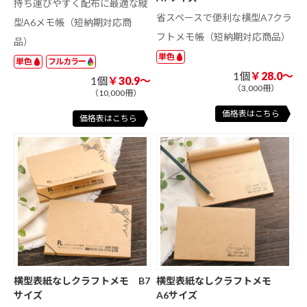
持ち運びやすく配布に最適な縦
省スペースで便利な横型A7クラ
型A6メモ帳（短納期対応商
フトメモ帳（短納期対応商品）
品）
単色
単色
フルカラー
1個
￥28.0～
1個
￥30.9～
（3,000冊）
（10,000冊）
価格表はこちら
価格表はこちら
横型表紙なしクラフトメモ B7
横型表紙なしクラフトメモ
サイズ
A6サイズ