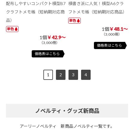
配布しやすいコンパクト横型B7
横書き派に人気！横型A6クラ
クラフトメモ帳（短納期対応商
フトメモ帳（短納期対応商品）
品）
単色
1個
￥48.1～
単色
（3,000冊）
1個
￥42.9～
（3,000冊）
価格表はこちら
価格表はこちら
1
2
3
4
ノベルティ・グッズ新商品
アーリーノベルティ 新商品ノベルティ一覧です。