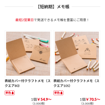
【短納期】メモ帳
最短2営業日
で発送できるメモ帳を豊富にご用意！
表紙カバー付クラフトメモ（ス
表紙カバー付クラフトメモ（ス
クエア80）
クエア105）
単色
単色
1個
￥54.9～
1個
￥70.5～
（3,000冊）
（3,000冊）