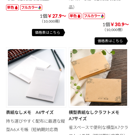
品）
単色
フルカラー
1個
￥27.9～
単色
フルカラー
（10,000冊）
1個
￥30.9～
（10,000冊）
価格表はこちら
価格表はこちら
表紙なしメモ A6サイズ
横型表紙なしクラフトメモ
A7サイズ
持ち運びやすく配布に最適な縦
省スペースで便利な横型A7クラ
型A6メモ帳（短納期対応商