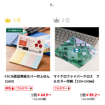
アーリーノベルティにてご注文の多いノベルティランキングで
す。
1位
2位
FSC®認証表紙カバー付ふせん
マイクロファイバークロス フ
12601
ルカラー印刷【150×150㎜】
単色
フルカラー
フルカラー
1個
￥64.9～
1個
￥89.2～
（10,000個）
（10,000枚）