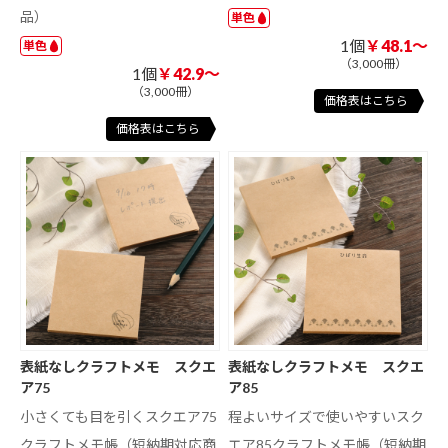
品）
単色
1個
￥48.1～
単色
（3,000冊）
1個
￥42.9～
（3,000冊）
価格表はこちら
価格表はこちら
表紙なしクラフトメモ スクエ
表紙なしクラフトメモ スクエ
ア75
ア85
小さくても目を引くスクエア75
程よいサイズで使いやすいスク
クラフトメモ帳（短納期対応商
エア85クラフトメモ帳（短納期