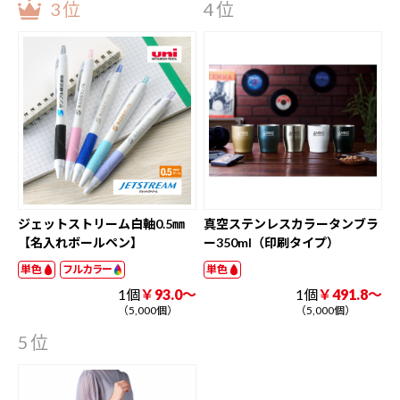
3位
4位
ジェットストリーム白軸0.5㎜
真空ステンレスカラータンブラ
【名入れボールペン】
ー350ml（印刷タイプ）
単色
フルカラー
単色
1個
￥93.0～
1個
￥491.8～
（5,000個）
（5,000個）
5位