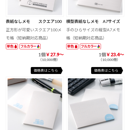
表紙なしメモ スクエア100
横型表紙なしメモ A7サイズ
正方形が可愛いスクエア100メ
手のひらサイズの縦型A7メモ
モ帳（短納期対応商品）
帳（短納期対応商品）
単色
フルカラー
単色
フルカラー
1個
￥27.9～
1個
￥23.4～
（10,000冊）
（10,000冊）
価格表はこちら
価格表はこちら