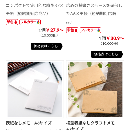
コンパクトで実用的な縦型B7メ
広めの横書きスペースを確保し
モ帳（短納期対応商品）
たA6メモ帳（短納期対応商
品）
単色
フルカラー
1個
￥27.9～
単色
フルカラー
（10,000冊）
1個
￥30.9～
（10,000冊）
価格表はこちら
価格表はこちら
表紙なしメモ A6サイズ
横型表紙なしクラフトメモ
A7サイズ