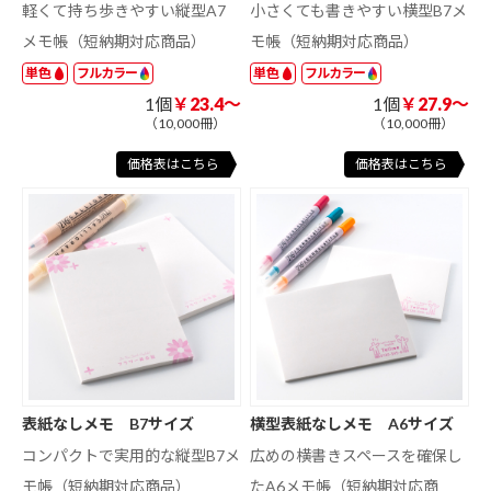
軽くて持ち歩きやすい縦型A7
小さくても書きやすい横型B7メ
メモ帳（短納期対応商品）
モ帳（短納期対応商品）
単色
フルカラー
単色
フルカラー
1個
￥23.4～
1個
￥27.9～
（10,000冊）
（10,000冊）
価格表はこちら
価格表はこちら
表紙なしメモ B7サイズ
横型表紙なしメモ A6サイズ
コンパクトで実用的な縦型B7メ
広めの横書きスペースを確保し
モ帳（短納期対応商品）
たA6メモ帳（短納期対応商