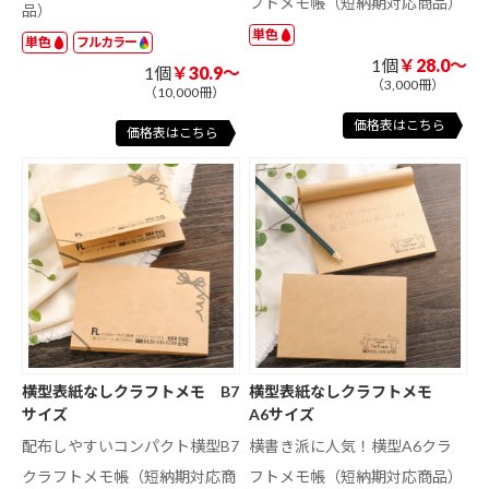
フトメモ帳（短納期対応商品）
品）
単色
単色
フルカラー
1個
￥28.0～
1個
￥30.9～
（3,000冊）
（10,000冊）
価格表はこちら
価格表はこちら
横型表紙なしクラフトメモ B7
横型表紙なしクラフトメモ
サイズ
A6サイズ
配布しやすいコンパクト横型B7
横書き派に人気！横型A6クラ
クラフトメモ帳（短納期対応商
フトメモ帳（短納期対応商品）