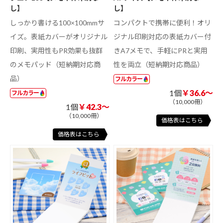
し】
し】
しっかり書ける100×100mmサ
コンパクトで携帯に便利！オリ
イズ。表紙カバーがオリジナル
ジナル印刷対応の表紙カバー付
印刷、実用性もPR効果も抜群
きA7メモで、手軽にPRと実用
のメモパッド（短納期対応商
性を両立（短納期対応商品）
品）
フルカラー
1個
￥36.6～
フルカラー
（10,000冊）
1個
￥42.3～
（10,000冊）
価格表はこちら
価格表はこちら