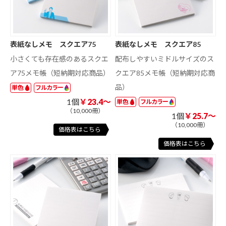
表紙なしメモ スクエア75
表紙なしメモ スクエア85
小さくても存在感のあるスクエ
配布しやすいミドルサイズのス
ア75メモ帳（短納期対応商品）
クエア85メモ帳（短納期対応商
品）
単色
フルカラー
1個
￥23.4～
単色
フルカラー
（10,000冊）
1個
￥25.7～
（10,000冊）
価格表はこちら
価格表はこちら