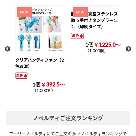
ク
W3
ナル
単色
氷の
クリアハンディファン（2
超大容量真空ステンレス
色取混）
取っ手付きタンブラー1．
2L（印刷タイプ）
単色
単色
.2～
1個
￥392.5～
1個
￥1225.0～
（1,000個）
（1,000個）
ノベルティご注文ランキング