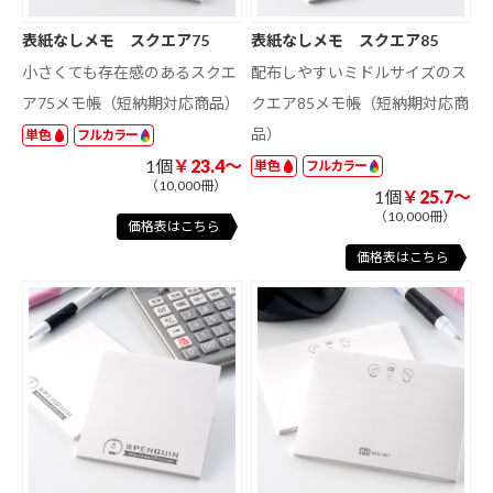
表紙なしメモ スクエア75
表紙なしメモ スクエア85
小さくても存在感のあるスクエ
配布しやすいミドルサイズのス
ア75メモ帳（短納期対応商品）
クエア85メモ帳（短納期対応商
品）
単色
フルカラー
1個
￥23.4～
単色
フルカラー
（10,000冊）
1個
￥25.7～
（10,000冊）
価格表はこちら
価格表はこちら