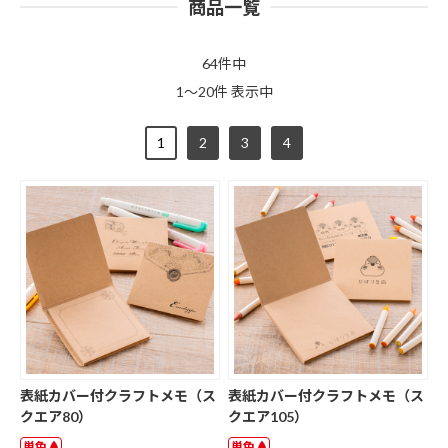
商品一覧
64件中
1～20件 表示中
1
2
3
4
表紙カバー付クラフトメモ（ス
表紙カバー付クラフトメモ（ス
クエア80）
クエア105）
単色
単色