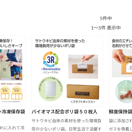
5件中
1～5件 表示中
ッ
不織布バッグ
ポリエステルバ
デニムバッグ
ッグ
ン冷凍保存袋
バイオマス配合ポリ袋５０枚入
鮮度保持
ジュートバッグ
クリアバッグ
その他
チ
フラットポーチ
巾着ポーチ
ランチバッグ
サトウキビ由来の素材を使った環境負
袋に添加さ
れに入れて冷
荷の少ないポリ袋。日常生活で活躍す
ガスを吸着