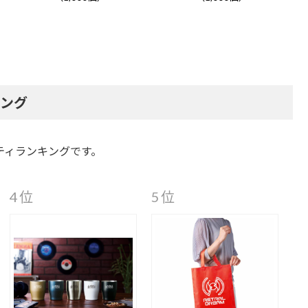
キング
ティランキングです。
4位
5位