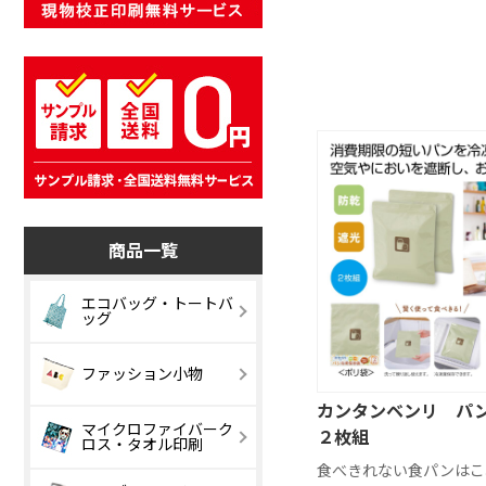
商品一覧
エコバッグ・トートバ
ッグ
コットンバッグ
キャンバスバ
ファッション小物
グ
カンタンベンリ パ
ナイロンバッグ
リネンバッグ
マイクロファイバーク
ベーシックポー
デイリーポー
２枚組
ロス・タオル印刷
チ
食べきれない食パンはこ