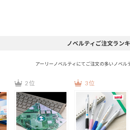
3か月表示
エコ卓上カレン
フルカラー名入
ダー
れ
具
201 ～ 300 円
301 ～ 400 円
401 ～ 500 円
201 ～ 300 円
201 ～ 300 円
301 ～ 400 円
301 ～ 400 円
401 ～ 500 円
401 ～ 500 円
ノベルティご注文ラン
201 ～ 300 円
301 ～ 400 円
401 ～ 500 円
アーリーノベルティにてご注文の多いノベル
イ
パン
米
カレー
2位
3位
そば
焼きそば
いちご味
その他
ホ
蓄光アクリルキ
蓄光アクリルキ
ホログラムアク
ン
ーホルダー ボー
ーホルダー ナス
リルキーホルダ
ルチェーン
カン
ー ボールチェー
ン
ン
アクリルマグネ
アクリルミニフ
アクリルグッ
201 ～ 300 円
301 ～ 400 円
401 ～ 500 円