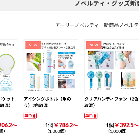
ノベルティ・グッズ新
レーザーカット
日本風景・庭園
外国風景・海
ペット・動物
和風イラスト
国内アート
日本風景・庭園
健康・情報
開運・格言
車・スポーツ・
アーリーノベルティ 新商品ノベルテ
趣味
花・ガーデン
その他写真
健康・情報
101 ～ 200 円
201 円以上
物
フィルムカレン
その他壁掛けカ
・
その他卓上カレ
201 円以上
ダー
レンダー
ンダー
り
ボディーシー
アイスネックリ
ハンディファ
ト・汗拭きシー
ング
ン・ハンディ扇
ト
風機
ジャンボ
縦長
メール便・各封
大きめ
横長
その他
筒で送れる
ポケット
アイシングボトル（氷の
クリアハンディファン（2色
ム
袋
クッション
お風呂・入浴
色取混）
う）2色取混
取混）
単色
単色
ー
スポンジ
お掃除グッズ
クロス
クロス・スポン
前後月あり
土曜日別色
その他
六曜表示なし
06.2～
1個
￥786.2～
1個
￥392.5～
前後月あり
土曜日別色
六曜表示なし
201 ～ 300 円
ジ
301 ～ 400 円
401 ～ 500 円
0個）
（1,000個）
（1,000個）
ペーパースタン
プラスチックス
木製スタンド
3か月表示
ド
タンド