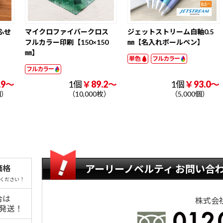
ット
ォトスタンド
ズ その他
ふせ
マイクロファイバークロス
ジェットストリーム白軸0.5
フルカラー印刷【150×150
㎜【名入れボールペン】
㎜】
単色
フルカラー
フルカラー
.9～
1個
￥89.2～
1個
￥93.0～
個）
（10,000枚）
（5,000個）
アーリーノベルティ お問い合
価格
ください！
合は
株式会
日発送！