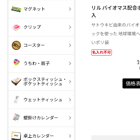
A4 サイズ以上
B4 サイズ以上
安全ピン
マグネット
リル バイオマス配合
マグネット
入
【激安】100 円
101 ～ 200 円
サトウキビ由来のバイオ
室内用マグネッ
以下
ホワイトボー
クリップ
【激安】20 円
21 ～ 50 円
トシート
ックを使った 地球環境
以下
いポリ袋
マグネットバー
【激安】100 円
エコマグネッ
101 ～ 200 円
アクリルクリッ
木製クリップ
丸型
角丸スクエア
コースター
以下
プ
名入れ不可
501 円以上
3個タイプ
コルク
サステナブル
うちわ・扇子
（
MDF
デニム
ボックスティッシュ・
【激安】50 円
51 ～ 80 円
価格
ポケットティッシュ
四角型
丸型
以下
ユニフォーム型
印刷タイプ
レーザー彫刻
ウェットティッシュ
丸型
四角
壁掛けカレンダー
スケジュール文
印刷タイプ
写真入りスケ
レーザー彫刻
1 ～ 200 円
201 ～ 300 円
卓上カレンダー
字
ュール