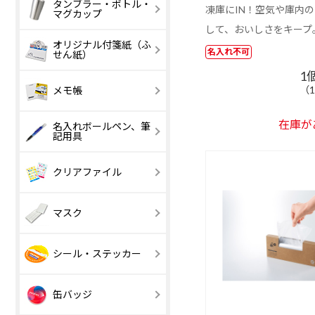
ボトルホルダー
タンブラー・ボトル・
マイクロファイ
ECOマイクロ
凍庫にIN！空気や庫内
マグカップ
バークロスフル
ァイバークロ
して、おいしさをキープ
カラー
オリジナル付箋紙（ふ
エコバッグ
収納機能・ポ
名入れ不可
せん紙）
コンパクトクリ
チ付き
ーナー
1
マジックテープ
ボタン付き
表紙カバー付付
1 ～ 200 円
表紙カバー付
201 円以上
（1
メモ帳
付き
箋Aタイプ
箋Bタイプ
在庫が
エコ表紙カバー
ブック型表紙
名入れボールペン、筆
【激安】50 円
51 ～ 100 円
記用具
付付箋
バー付付箋
以下
【激安】100 円
101 ～ 200 円
台紙付付箋Aタ
以下
台紙付付箋B
単色ボールペン
多色ボールペ
クリアファイル
イプ
イプ
マチなし
マチあり（船
底）
ポップアップ付
ポップアップ
マスク
箋Bタイプ
箋Cタイプ
巾着、ナップサ
クラシック
ック
ユニーク付箋
FSC🄬認証表
シール・ステッカー
カバー付付箋
三菱鉛筆
ぺんてる
（UNI）
（Pentel）
表紙カバー付ダ
台紙付ダイカ
缶バッジ
イカット付箋
ト付箋