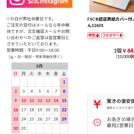
リルキーホルダ
ド
以下
ー ナスカン
501 ～ 1000 円
1001 円以上
の日が弊社休業日です。
FSC®認証表紙カバー付
ご注文の受付はメールなら年中無
ん12601
休ですが、注文確認メールやお問
単色
フルカラー
い合わせへのご返答は翌営業日と
させていただいております。
1個
￥64
営業時間：平日9:00～18:00
（10,000
（土・日・祝日・年末年始を除く）
8月
日
月
火
水
木
金
土
1
2
3
4
5
6
7
8
9
10
11
12
13
14
15
驚きの激安
他社とくらべてみて
16
17
18
19
20
21
22
お急ぎの場
23
24
25
26
27
28
29
最短2営業
30
31