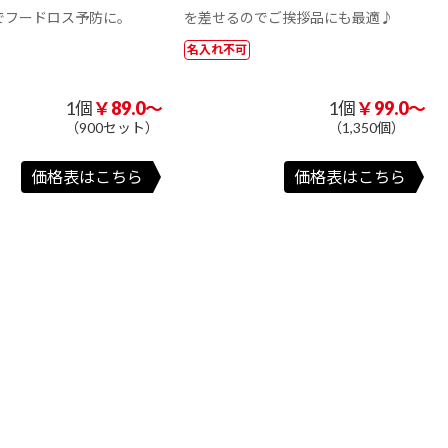
でフードロス予防に。
を差せるのでご挨拶品にも最適♪
名入れ不可
1個
￥89.0～
1個
￥99.0～
（900セット）
（1,350個）
価格表はこちら
価格表はこちら