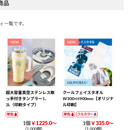
商品
ィ一覧です。
超大容量真空ステンレス取
クールフェイスタオル
っ手付きタンブラー1．
W300×H900mm【オリジナ
2L（印刷タイプ）
ル印刷】
単色
単色
フルカラー
1個
￥1225.0～
1個
￥335.0～
（1,000個）
（1,000個）