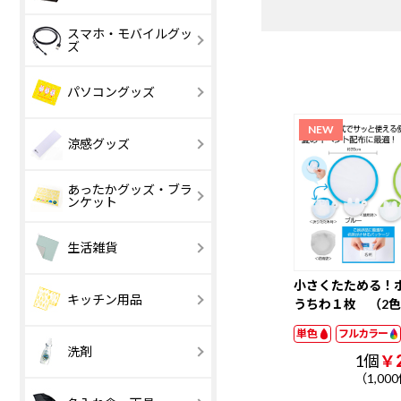
印刷タイプ
レーザー彫刻
イラスト
和風イラスト
スマホ・モバイルグッ
スケジュール文
イラスト
ズ
字
花・ガーデン
その他写真
外国風景・海
ペット・動物
【激安】30 円
31 ～ 100 円
パソコングッズ
以下
住まい・建物
タレント・人
開運・格言
車・スポーツ
【激安】100 円
101 ～ 200 円
趣味
以下
涼感グッズ
あったかグッズ・ブラ
涼感・冷感タオ
アイスおしぼ
ンケット
ル
レギュラー
コンパクト
小さめ
普通
生活雑貨
その他
小さくたためる！
ハンカチ・タオ
ハンドクリー
キッチン用品
うちわ１枚 （2
ル
単色
フルカラー
栽培セット
美容・マッサ
メモ欄大きい
調理器具
日付大きい
容器・保存
洗剤
1個
￥2
メモ欄大きい
日付大きい
ジ
【激安】100 円
101 ～ 200 円
以下
（1,00
リング製本
CDケース
食器・キッチン
ホットメルト
2か月表示
その他