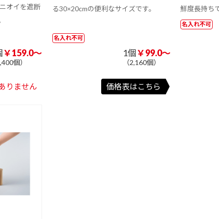
フ
マイクロファイ
マイクロファイ
マイクロファイ
のニオイを遮断
る30×20cmの便利なサイズです。
鮮度長持ち
ス
バークロス シ
バークロスエン
バータオルフル
。
ルク印刷
ボス加工
カラー
名入れ不可
ー
保冷・保温機能
ポケット付
底ボール入り
名入れ不可
付き
個
￥159.0～
1個
￥99.0～
2way/3way
付
表紙カバー付付
表紙カバー付付
クイック表紙カ
,400個）
（2,160個）
箋Cタイプ
箋Dタイプ
バー付付箋
ありません
価格表はこちら
カ
表紙カバー付上
ハーフカバー付
その他表紙カバ
101 円以上
部楕円付箋
付箋
ー付付箋
201 ～ 300 円
301 円以上
タ
台紙付付箋Cタ
台紙付付箋Dタ
その他台紙付付
ン
多機能ボールペ
シャープペン
イプ
イプ
箋
マチあり（角
ン
小判抜き（持ち
バケツ型
底）
手なし）
付
ポップアップ付
カバーなし付箋
ミニ箱タイプ付
箋Dタイプ
箋
ミニトート、ラ
マルシェバッグ
ショルダーバッ
ンチバッグ
グ、サコッシュ
紙
FSC🄬認証カバ
再生紙表紙カバ
再生紙カバーな
バッグ
ーなし付箋
ー付付箋
し付箋
ッ
カバーなしダイ
名入れ専用付箋
カット付箋