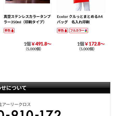
真空ステンレスカラータンブ
Ecolor クルっとまとめるA4
ラー350ml（印刷タイプ）
バッグ 名入れ印刷
単色
単色
フルカラー
1個
￥491.8～
1個
￥172.8～
（5,000個）
（5,000個）
わせについて
社アーリークロス