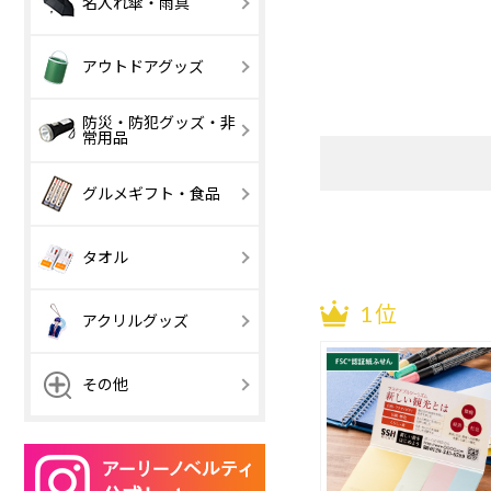
名入れ傘・雨具
（紙製本）
用品
501 円以上
吊り金具付き
2か月表示
傘・日傘
傘カバー・雨
アウトドアグッズ
【激安】100 円
101 ～ 200 円
以下
防災・防犯グッズ・非
常用品
【激安】100 円
【激安】100 円
101 ～ 200 円
101 ～ 200 円
501 円以上
以下
以下
【激安】100 円
101 ～ 200 円
グルメギフト・食品
501 円以上
501 円以上
以下
501 円以上
お菓子・駄菓子
デザート・ス
タオル
ーツ
1位
ラーメン
うどん
アクリルグッズ
チョコレート
鍋つゆ
アクリルキーホ
アクリルキー
その他
ルダー ボールチ
ルダー ナスカ
ェーン
ホログラムアク
アクリルスタ
【激安】100 円
101 ～ 200 円