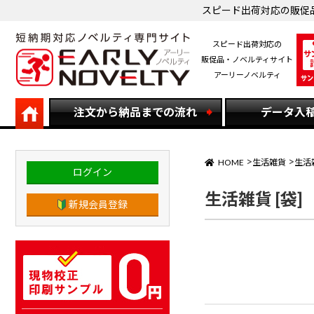
スピード出荷対応の販促
スピード出荷対応の
販促品・ノベルティサイト
アーリーノベルティ
注文から納品までの流れ
データ入
HOME
生活雑貨
生活雑
ログイン
生活雑貨 [袋]
新規会員登録