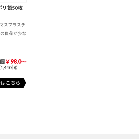
A3 サイズ以上
A4 サイズ未満
ポリ袋50枚
201 ～ 300 円
301 円以上
マスプラスチ
ド
ミニ額縁マグネ
マグネットクリ
木製マグネット
51 ～ 100 円
101 円以上
ット
ップ
への負荷が少な
ト
アクリルマグネ
201 ～ 300 円
301 ～ 400 円
401 ～ 500 円
台紙付き
両面タイプ
2個タイプ
ット
1個
￥98.0～
珪藻土
アクリル
ラバーマット
1,440個）
フェルト
81 円以上
表はこちら
オリジナル形状
バー型
ハート型
ユニフォーム型
オリジナル形状
ジ
イラスト入りス
ジャンボ文字
国内アート
301 円以上
ケジュール