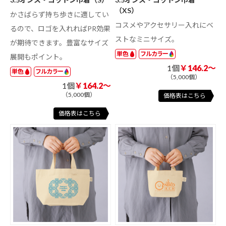
（XS）
かさばらず持ち歩きに適してい
コスメやアクセサリー入れにベ
るので、ロゴを入れればPR効果
ストなミニサイズ。
が期待できます。豊富なサイズ
単色
フルカラー
展開もポイント。
1個
￥146.2～
単色
フルカラー
（5,000個）
1個
￥164.2～
（5,000個）
価格表はこちら
価格表はこちら