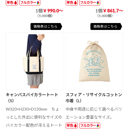
単色
フルカラー
単色
フルカラー
1個
￥990.0～
1個
￥861.7～
（5,000個）
（5,000個）
価格表はこちら
価格表はこちら
キャンバスバイカラートート
スフィア・リサイクルコットン
（S）
巾着（L）
W320×H230×D130mm ちょ
中身や用途に応じて選べるバリ
っとした外出に便利なサイズの
エーション豊富なサイズ。
バイカラー配色が冴えるトート
単色
フルカラー