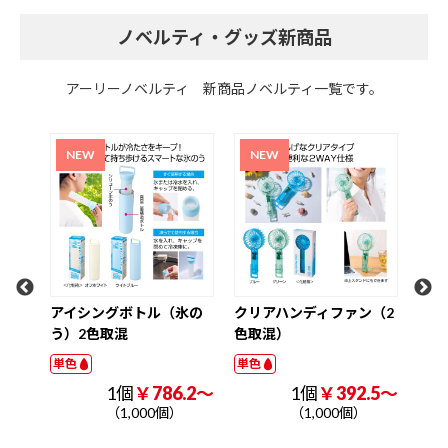
ノベルティ・グッズ新商品
アーリーノベルティ 新商品ノベルティ一覧です。
超大容量真空ステンレス
ク
取っ手付きタンブラー1．
W3
2L（印刷タイプ）
ナル
単色
単色
1個
￥1225.0～
（1,000個）
氷の
クリアハンディファン（2
色取混）
単色
.2～
1個
￥392.5～
（1,000個）