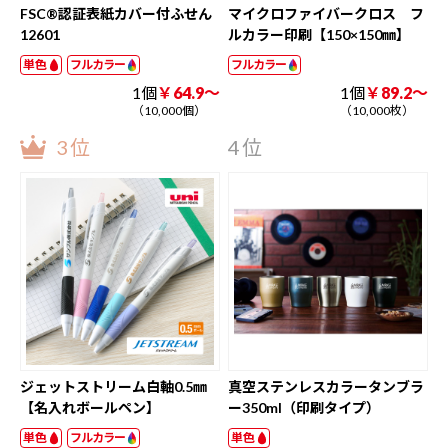
FSC®認証表紙カバー付ふせん
マイクロファイバークロス フ
12601
ルカラー印刷【150×150㎜】
単色
フルカラー
フルカラー
1個
￥64.9～
1個
￥89.2～
（10,000個）
（10,000枚）
3位
4位
ジェットストリーム白軸0.5㎜
真空ステンレスカラータンブラ
【名入れボールペン】
ー350ml（印刷タイプ）
単色
フルカラー
単色