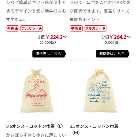
ンなど簡単にギフト感が演出で
るので、ロゴを入れればPR効果
きるデザイン＆使い勝手◎なお
が期待できます。豊富なサイズ
すすめ品。
展開もポイント。
単色
フルカラー
単色
フルカラー
1個
￥224.2～
1個
￥264.2～
（5,000個）
（5,000個）
価格表はこちら
価格表はこちら
3.5オンス・コットン巾着（L）
3.5オンス・コットン巾着
（M）
かさばらず持ち歩きに適してい