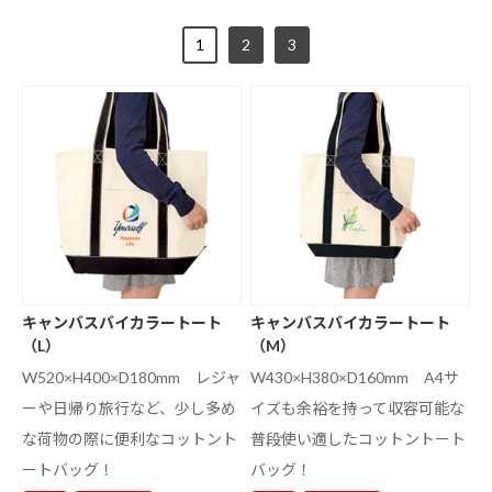
1
2
3
キャンバスバイカラートート
キャンバスバイカラートート
（L）
（M）
W520×H400×D180mm レジャ
W430×H380×D160mm A4サ
ーや日帰り旅行など、少し多め
イズも余裕を持って収容可能な
な荷物の際に便利なコットント
普段使い適したコットントート
ートバッグ！
バッグ！