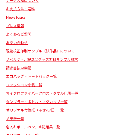
データ入稿について
お支払方法・送料
News topics
プレス情報
よくあるご質問
お問い合わせ
現物校正印刷サンプル（試作品）について
ノベルティ、記念品グッズ無料サンプル請求
請求書払い申請
エコバッグ・トートバッグ一覧
ファッション小物一覧
マイクロファイバークロス・タオル印刷一覧
タンブラー・ボトル・マグカップ一覧
オリジナル付箋紙（ふせん紙）一覧
メモ帳一覧
名入れボールペン、筆記用具一覧