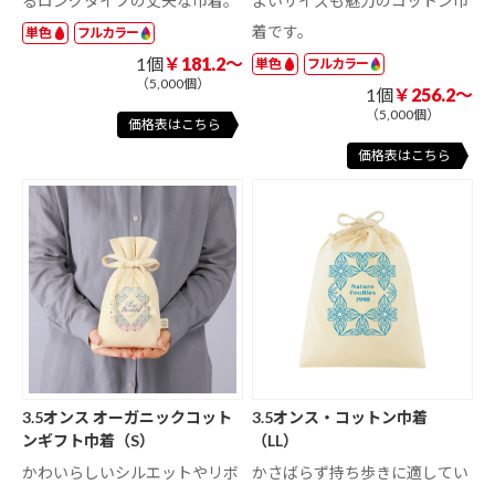
るロングタイプの丈夫な巾着。
よいサイズも魅力のコットン巾
着です。
単色
フルカラー
1個
￥181.2～
単色
フルカラー
（5,000個）
1個
￥256.2～
（5,000個）
価格表はこちら
価格表はこちら
3.5オンス オーガニックコット
3.5オンス・コットン巾着
ンギフト巾着（S）
（LL）
かわいらしいシルエットやリボ
かさばらず持ち歩きに適してい