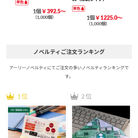
単色
単色
単色
.2～
1個
￥392.5～
1個
￥1225.0～
（1,000個）
（1,000個）
ノベルティご注文ランキング
アーリーノベルティにてご注文の多いノベルティランキングで
す。
1位
2位