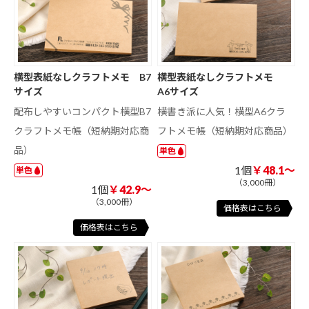
横型表紙なしクラフトメモ B7
横型表紙なしクラフトメモ
サイズ
A6サイズ
配布しやすいコンパクト横型B7
横書き派に人気！横型A6クラ
クラフトメモ帳（短納期対応商
フトメモ帳（短納期対応商品）
品）
単色
1個
￥48.1～
単色
（3,000冊）
1個
￥42.9～
（3,000冊）
価格表はこちら
価格表はこちら