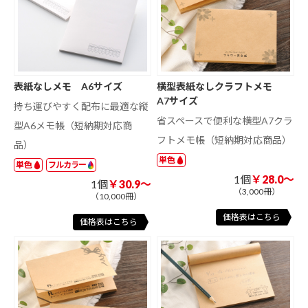
表紙なしメモ A6サイズ
横型表紙なしクラフトメモ
A7サイズ
持ち運びやすく配布に最適な縦
省スペースで便利な横型A7クラ
型A6メモ帳（短納期対応商
フトメモ帳（短納期対応商品）
品）
単色
単色
フルカラー
1個
￥28.0～
1個
￥30.9～
（3,000冊）
（10,000冊）
価格表はこちら
価格表はこちら