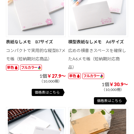
表紙なしメモ B7サイズ
横型表紙なしメモ A6サイズ
コンパクトで実用的な縦型B7メ
広めの横書きスペースを確保し
モ帳（短納期対応商品）
たA6メモ帳（短納期対応商
品）
単色
フルカラー
1個
￥27.9～
単色
フルカラー
（10,000冊）
1個
￥30.9～
（10,000冊）
価格表はこちら
価格表はこちら