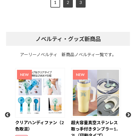
1
2
3
ノベルティ・グッズ新商品
アーリーノベルティ 新商品ノベルティ一覧です。
氷の
クリアハンディファン（2
超大容量真空ステンレス
ク
色取混）
取っ手付きタンブラー1．
W3
2L（印刷タイプ）
ナル