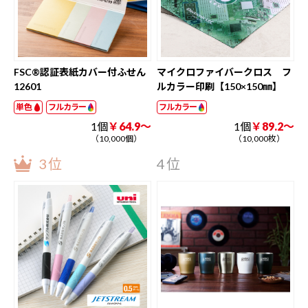
FSC®認証表紙カバー付ふせん
マイクロファイバークロス フ
12601
ルカラー印刷【150×150㎜】
単色
フルカラー
フルカラー
1個
￥64.9～
1個
￥89.2～
（10,000個）
（10,000枚）
3位
4位