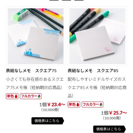
表紙なしメモ スクエア75
表紙なしメモ スクエア85
小さくても存在感のあるスクエ
配布しやすいミドルサイズのス
ア75メモ帳（短納期対応商品）
クエア85メモ帳（短納期対応商
品）
単色
フルカラー
1個
￥23.4～
単色
フルカラー
（10,000冊）
1個
￥25.7～
（10,000冊）
価格表はこちら
価格表はこちら