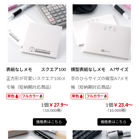
表紙なしメモ スクエア100
横型表紙なしメモ A7サイズ
正方形が可愛いスクエア100メ
手のひらサイズの縦型A7メモ
モ帳（短納期対応商品）
帳（短納期対応商品）
単色
フルカラー
単色
フルカラー
1個
￥27.9～
1個
￥23.4～
（10,000冊）
（10,000冊）
価格表はこちら
価格表はこちら