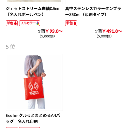
ジェットストリーム白軸0.5㎜
真空ステンレスカラータンブラ
【名入れボールペン】
ー350ml（印刷タイプ）
単色
フルカラー
単色
1個
￥93.0～
1個
￥491.8～
（5,000個）
（5,000個）
5位
Ecolor クルっとまとめるA4バ
ッグ 名入れ印刷