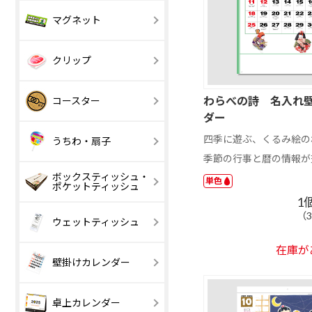
A4 サイズ以上
B4 サイズ以上
安全ピン
マグネット
マグネット
【激安】100 円
101 ～ 200 円
室内用マグネッ
以下
ホワイトボー
クリップ
【激安】20 円
21 ～ 50 円
トシート
以下
マグネットバー
【激安】100 円
エコマグネッ
101 ～ 200 円
アクリルクリッ
木製クリップ
丸型
角丸スクエア
わらべの詩 名入れ
コースター
以下
プ
ダー
501 円以上
3個タイプ
コルク
サステナブル
四季に遊ぶ、くるみ絵のわら
うちわ・扇子
季節の行事と暦の情報が
MDF
デニム
ボックスティッシュ・
【激安】50 円
51 ～ 80 円
単色
ポケットティッシュ
四角型
丸型
以下
1
（
ユニフォーム型
印刷タイプ
レーザー彫刻
ウェットティッシュ
丸型
四角
在庫が
壁掛けカレンダー
スケジュール文
印刷タイプ
写真入りスケ
レーザー彫刻
1 ～ 200 円
201 ～ 300 円
卓上カレンダー
字
ュール