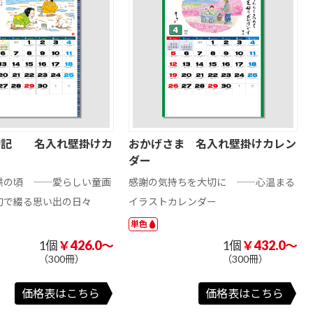
時記 名入れ壁掛けカ
おかげさま 名入れ壁掛けカレン
ー
ダー
供の頃 ――愛らしい童画
感謝の気持ちを大切に ――心温まる
句で綴る思い出の日々
イラストカレンダー
単色
1個
￥426.0～
1個
￥432.0～
（300冊）
（300冊）
価格表はこちら
価格表はこちら