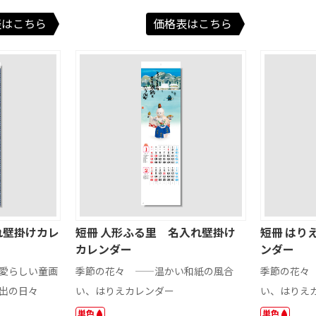
ット
ォトスタンド
ズ その他
表はこちら
価格表はこちら
れ壁掛けカレ
短冊 人形ふる里 名入れ壁掛け
短冊 はり
カレンダー
ンダー
愛らしい童画
季節の花々 ――温かい和紙の風合
季節の花々
出の日々
い、はりえカレンダー
い、はりえ
単色
単色