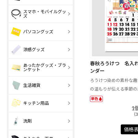
印刷タイプ
レーザー彫刻
イラスト
和風イラスト
スマホ・モバイルグッ
スケジュール文
イラスト
ズ
字
花・ガーデン
その他写真
外国風景・海
ペット・動物
【激安】30 円
31 ～ 100 円
パソコングッズ
以下
住まい・建物
タレント・人
開運・格言
車・スポーツ
【激安】100 円
101 ～ 200 円
趣味
以下
涼感グッズ
春秋ろうけつ 名入
あったかグッズ・ブラ
涼感・冷感タオ
アイスおしぼ
ンケット
ンダー
ル
ろうけつ染めの素朴な趣
レギュラー
コンパクト
小さめ
普通
生活雑貨
その他
の温もりが伝える季節の
単色
ハンカチ・タオ
ハンドクリー
キッチン用品
ル
1
（
栽培セット
美容・マッサ
メモ欄大きい
調理器具
日付大きい
容器・保存
洗剤
メモ欄大きい
日付大きい
ジ
【激安】100 円
101 ～ 200 円
価格
以下
リング製本
CDケース
食器・キッチン
ホットメルト
2か月表示
その他