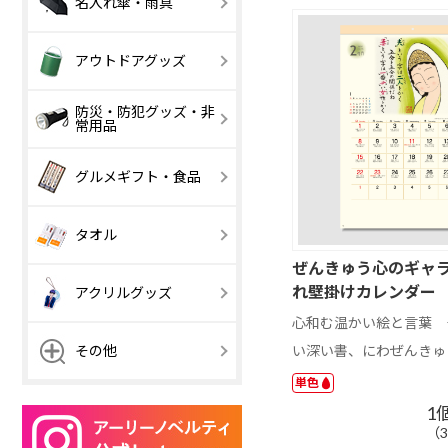
名入れ傘・雨具
（紙製本）
用品
501 円以上
吊り金具付き
2か月表示
傘・日傘
傘カバー・雨
アウトドアグッズ
【激安】100 円
101 ～ 200 円
以下
防災・防犯グッズ・非
常用品
【激安】100 円
【激安】100 円
101 ～ 200 円
101 ～ 200 円
501 円以上
以下
以下
【激安】100 円
101 ～ 200 円
グルメギフト・食品
501 円以上
501 円以上
以下
501 円以上
お菓子・駄菓子
デザート・ス
タオル
ーツ
ぜんきゅう心のギャラリ
ラーメン
うどん
れ壁掛けカレンダー
アクリルグッズ
チョコレート
鍋つゆ
心和む温かい絵と言葉 
アクリルキーホ
アクリルキー
い深い書、にわぜんきゅ
その他
ルダー ボールチ
ルダー ナスカ
ェーン
単色
1
（
ホログラムアク
アクリルスタ
【激安】100 円
101 ～ 200 円