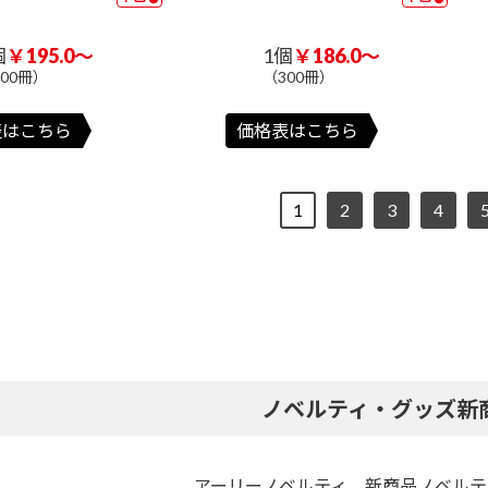
個
￥195.0～
1個
￥186.0～
300冊）
（300冊）
表はこちら
価格表はこちら
1
2
3
4
ノベルティ・グッズ新
アーリーノベルティ 新商品ノベルテ