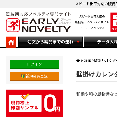
スピード出荷対応の販促
スピード出荷対応の
販促品・ノベルティサイト
アーリーノベルティ
注文から納品までの流れ
データ入
HOME
壁掛けカレンダ
ログイン
壁掛けカレンダ
新規会員登録
和柄や和の風物詩な