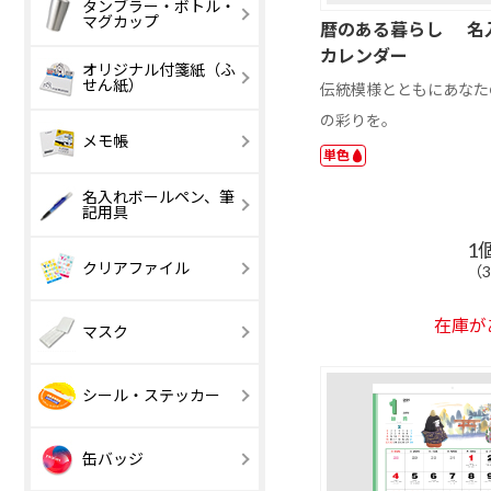
ボトルホルダー
タンブラー・ボトル・
マイクロファイ
ECOマイクロ
マグカップ
バークロスフル
ァイバークロ
暦のある暮らし 名
カラー
カレンダー
オリジナル付箋紙（ふ
エコバッグ
収納機能・ポ
せん紙）
コンパクトクリ
伝統模様とともにあなた
チ付き
ーナー
の彩りを。
マジックテープ
ボタン付き
表紙カバー付付
1 ～ 200 円
表紙カバー付
201 円以上
メモ帳
付き
箋Aタイプ
箋Bタイプ
単色
エコ表紙カバー
ブック型表紙
名入れボールペン、筆
【激安】50 円
51 ～ 100 円
記用具
付付箋
バー付付箋
以下
【激安】100 円
101 ～ 200 円
1
台紙付付箋Aタ
以下
台紙付付箋B
単色ボールペン
多色ボールペ
クリアファイル
（
イプ
イプ
マチなし
マチあり（船
底）
ポップアップ付
ポップアップ
在庫が
マスク
箋Bタイプ
箋Cタイプ
巾着、ナップサ
クラシック
ック
ユニーク付箋
FSC🄬認証表
シール・ステッカー
カバー付付箋
三菱鉛筆
ぺんてる
（UNI）
（Pentel）
表紙カバー付ダ
台紙付ダイカ
缶バッジ
イカット付箋
ト付箋