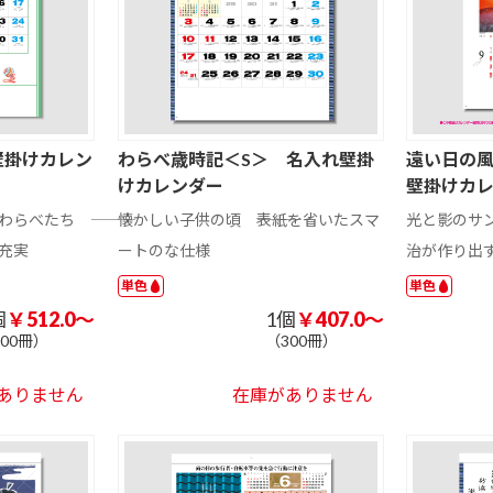
A3 サイズ以上
A4 サイズ未満
201 ～ 300 円
301 円以上
ド
ミニ額縁マグネ
マグネットクリ
木製マグネット
51 ～ 100 円
101 円以上
ット
ップ
ト
アクリルマグネ
201 ～ 300 円
301 ～ 400 円
401 ～ 500 円
台紙付き
両面タイプ
2個タイプ
壁掛けカレン
わらべ歳時記＜S＞ 名入れ壁掛
遠い日の風
ット
けカレンダー
壁掛けカ
珪藻土
アクリル
ラバーマット
べたち ―――
懐かしい子供の頃 ―――表紙を省いたスマ
光と影のサ
充実
ートのな仕様
治が作り出
フェルト
81 円以上
単色
単色
オリジナル形状
バー型
ハート型
個
￥512.0～
1個
￥407.0～
300冊）
（300冊）
ユニフォーム型
オリジナル形状
ありません
在庫がありません
ジ
イラスト入りス
ジャンボ文字
国内アート
301 円以上
ケジュール