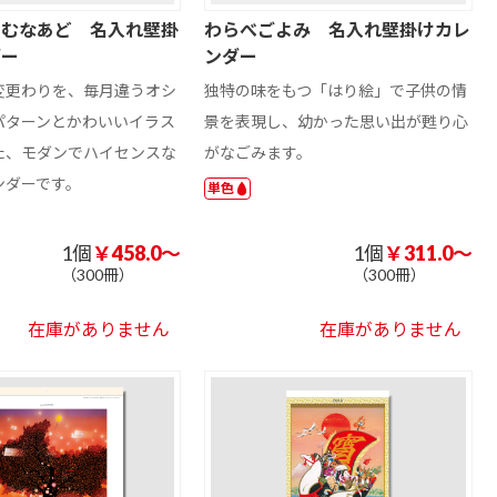
ろむなあど 名入れ壁掛
わらべごよみ 名入れ壁掛けカレ
ダー
ンダー
変更わりを、毎月違うオシ
独特の味をもつ「はり絵」で子供の情
パターンとかわいいイラス
景を表現し、幼かった思い出が甦り心
た、モダンでハイセンスな
がなごみます。
ンダーです。
単色
1個
￥458.0～
1個
￥311.0～
（300冊）
（300冊）
在庫がありません
在庫がありません