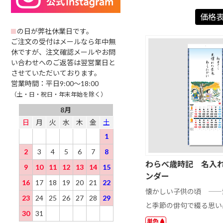
リルキーホルダ
ド
以下
ー ナスカン
価格
501 ～ 1000 円
1001 円以上
の日が弊社休業日です。
ご注文の受付はメールなら年中無
休ですが、注文確認メールやお問
い合わせへのご返答は翌営業日と
させていただいております。
営業時間：平日9:00～18:00
（土・日・祝日・年末年始を除く）
8月
日
月
火
水
木
金
土
1
2
3
4
5
6
7
8
わらべ歳時記 名入
9
10
11
12
13
14
15
ンダー
16
17
18
19
20
21
22
懐かしい子供の頃 ――
23
24
25
26
27
28
29
と季節の俳句で綴る思い
30
31
単色