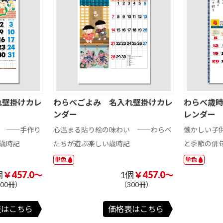
レーザーカット
日本風景・庭園
外国風景・海
ペット・動物
和風イラスト
国内アート
日本風景・庭園
健康・情報
開運・格言
車・スポーツ・
趣味
花・ガーデン
その他写真
健康・情報
101 ～ 200 円
201 円以上
物
フィルムカレン
その他壁掛けカ
・
その他卓上カレ
201 円以上
ダー
レンダー
ンダー
れ壁掛けカレ
わらべごよみ 名入れ壁掛けカレ
わらべ歳
り
ボディーシー
アイスネックリ
ハンディファ
ンダー
レンダ
ト・汗拭きシー
ング
ン・ハンディ扇
ト
風機
 ――手作り
心温まる貼り絵の味わい ――わらべ
懐かしい子
ジャンボ
縦長
メール便・各封
大きめ
横長
その他
筒で送れる
歳時記
たちが遊ぶ楽しい歳時記
と季節の俳
単色
単色
ム
袋
クッション
お風呂・入浴
個
￥457.0～
1個
￥457.0～
300冊）
（300冊）
ー
スポンジ
お掃除グッズ
クロス
クロス・スポン
前後月あり
土曜日別色
その他
六曜表示なし
前後月あり
土曜日別色
六曜表示なし
201 ～ 300 円
ジ
301 ～ 400 円
401 ～ 500 円
表はこちら
価格表はこちら
ペーパースタン
プラスチックス
木製スタンド
3か月表示
ド
タンド