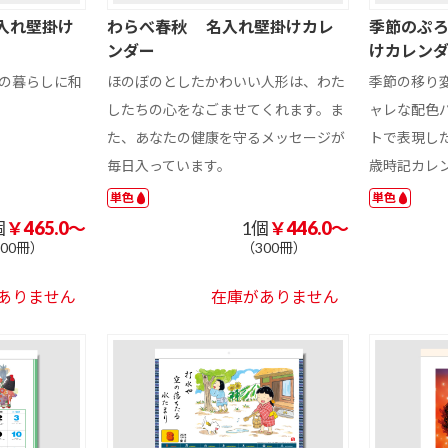
フ
マイクロファイ
マイクロファイ
マイクロファイ
ス
バークロス シ
バークロスエン
バータオルフル
入れ壁掛け
わらべ春秋 名入れ壁掛けカレ
季節のぷ
ルク印刷
ボス加工
カラー
ンダー
けカレン
ー
保冷・保温機能
ポケット付
底ボール入り
の暮らしに和
ほのぼのとしたかわいい人形は、わた
季節の移り
付き
したちの心をなごませてくれます。ま
ャレな配色
2way/3way
付
表紙カバー付付
表紙カバー付付
クイック表紙カ
た、あなたの健康を守るメッセージが
トで表現し
箋Cタイプ
箋Dタイプ
バー付付箋
毎日入っています。
歳時記カレ
カ
表紙カバー付上
ハーフカバー付
その他表紙カバ
101 円以上
部楕円付箋
付箋
ー付付箋
単色
単色
201 ～ 300 円
301 円以上
個
￥465.0～
1個
￥446.0～
タ
台紙付付箋Cタ
台紙付付箋Dタ
その他台紙付付
ン
多機能ボールペ
シャープペン
300冊）
（300冊）
イプ
イプ
箋
マチあり（角
ン
小判抜き（持ち
バケツ型
底）
手なし）
付
ポップアップ付
カバーなし付箋
ミニ箱タイプ付
ありません
在庫がありません
箋Dタイプ
箋
ミニトート、ラ
マルシェバッグ
ショルダーバッ
ンチバッグ
グ、サコッシュ
紙
FSC🄬認証カバ
再生紙表紙カバ
再生紙カバーな
バッグ
ーなし付箋
ー付付箋
し付箋
ッ
カバーなしダイ
名入れ専用付箋
カット付箋