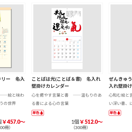
3か月表示
エコ卓上カレン
フルカラー名入
ダー
れ
具
201 ～ 300 円
301 ～ 400 円
401 ～ 500 円
201 ～ 300 円
201 ～ 300 円
301 ～ 400 円
301 ～ 400 円
401 ～ 500 円
401 ～ 500 円
201 ～ 300 円
301 ～ 400 円
401 ～ 500 円
イ
パン
米
カレー
ー ――名入
ことばは光(ことば＆書) 名入れ
ぜんきゅう
そば
焼きそば
いちご味
壁掛けカレンダー
入れ壁掛
その他
――絵と味わ
心を癒やす言葉と書 ――温もりのあ
心和む絵と
ホ
蓄光アクリルキ
蓄光アクリルキ
ホログラムアク
うの世界
る書による心の言葉
い深い書、
ン
ーホルダー ボー
ーホルダー ナス
リルキーホルダ
ルチェーン
カン
ー ボールチェー
単色
単色
ン
個
￥457.0～
1個
￥512.0～
300冊）
（300冊）
ン
アクリルマグネ
アクリルミニフ
アクリルグッ
201 ～ 300 円
301 ～ 400 円
401 ～ 500 円