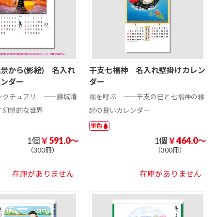
景から(影絵) 名入れ
干支七福神 名入れ壁掛けカレン
レンダー
ダー
ンクチュアリ ――藤城清
福を呼ぶ ――干支の巳と七福神の縁
す幻想的な世界
起の良いカレンダー
単色
1個
￥591.0～
1個
￥464.0～
（300冊）
（300冊）
在庫がありません
在庫がありません