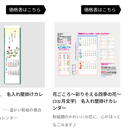
価格表はこちら
価格表はこちら
え 名入れ壁掛けカレ
花ごころ～彩りそえる四季の花～
(3ヵ月文字) 名入れ壁掛けカレ
ンダー
 ――温かい和紙の風合
和紙調のかわいいお花に、心がほっと
カレンダー
なごみます♪