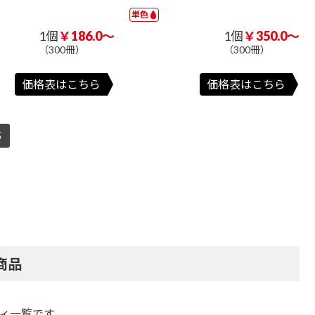
単色
1個
￥186.0～
1個
￥350.0～
（300冊）
（300冊）
価格表はこちら
価格表はこちら
5
商品
ィ一覧です。