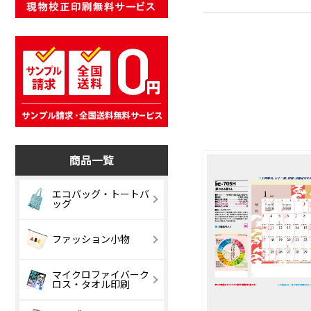
商品一覧
エコバッグ・トートバ
ッグ
コットンバッグ
キャンバスバ
ファッション小物
グ
ナイロンバッグ
リネンバッグ
マイクロファイバーク
ベーシックポー
デイリーポー
ロス・タオル印刷
チ