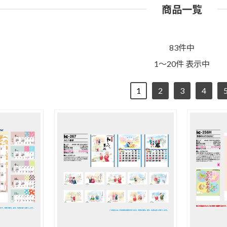
商品一覧
83件中
1～20件 表示中
1
2
3
4
ッ
不織布バッグ
ポリエステルバ
デニムバッグ
ッグ
ジュートバッグ
クリアバッグ
その他
チ
フラットポーチ
巾着ポーチ
ランチバッグ