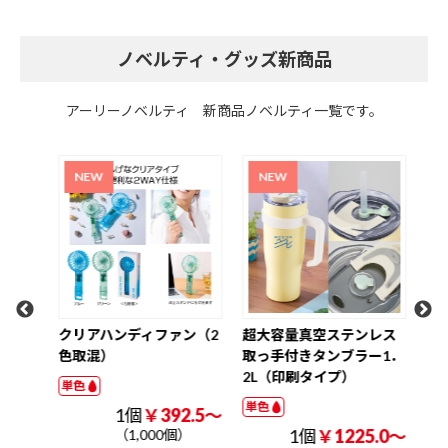
ノベルティ・グッズ新商品
アーリーノベルティ 新商品ノベルティ一覧です。
氷の
クリアハンディファン（2
超大容量真空ステンレス
ク
色取混）
取っ手付きタンブラー1．
W3
2L（印刷タイプ）
ナル
単色
単色
単色
.2～
1個
￥392.5～
1個
￥1225.0～
（1,000個）