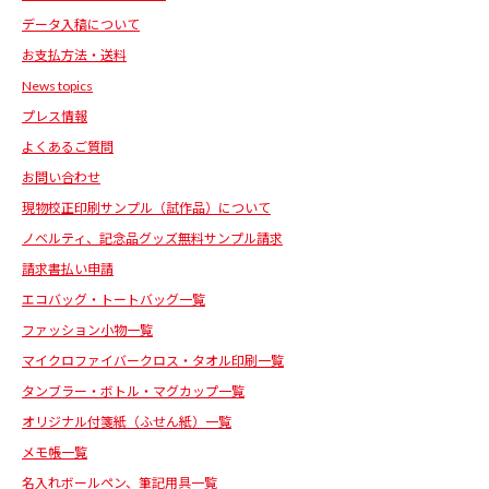
データ入稿について
お支払方法・送料
News topics
プレス情報
よくあるご質問
お問い合わせ
現物校正印刷サンプル（試作品）について
ノベルティ、記念品グッズ無料サンプル請求
請求書払い申請
エコバッグ・トートバッグ一覧
ファッション小物一覧
マイクロファイバークロス・タオル印刷一覧
タンブラー・ボトル・マグカップ一覧
オリジナル付箋紙（ふせん紙）一覧
メモ帳一覧
名入れボールペン、筆記用具一覧