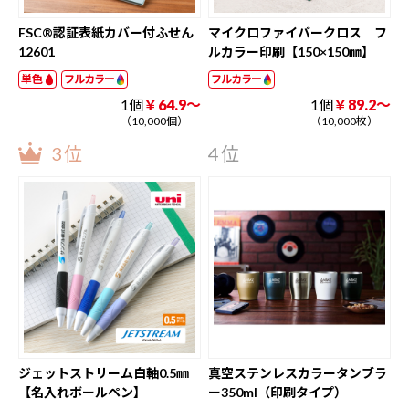
FSC®認証表紙カバー付ふせん
マイクロファイバークロス フ
12601
ルカラー印刷【150×150㎜】
単色
フルカラー
フルカラー
1個
￥64.9～
1個
￥89.2～
（10,000個）
（10,000枚）
3位
4位
ジェットストリーム白軸0.5㎜
真空ステンレスカラータンブラ
【名入れボールペン】
ー350ml（印刷タイプ）