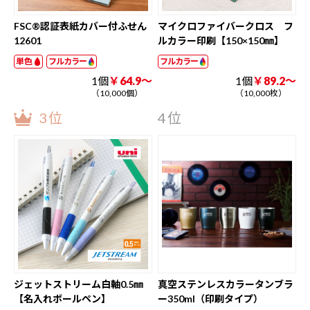
FSC®認証表紙カバー付ふせん
マイクロファイバークロス フ
12601
ルカラー印刷【150×150㎜】
単色
フルカラー
フルカラー
1個
￥64.9～
1個
￥89.2～
（10,000個）
（10,000枚）
3位
4位
ジェットストリーム白軸0.5㎜
真空ステンレスカラータンブラ
【名入れボールペン】
ー350ml（印刷タイプ）