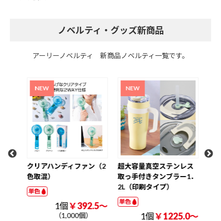
ノベルティ・グッズ新商品
アーリーノベルティ 新商品ノベルティ一覧です。
氷の
クリアハンディファン（2
超大容量真空ステンレス
ク
色取混）
取っ手付きタンブラー1．
W3
2L（印刷タイプ）
ナル
単色
単色
単色
.2～
1個
￥392.5～
1個
￥1225.0～
（1,000個）