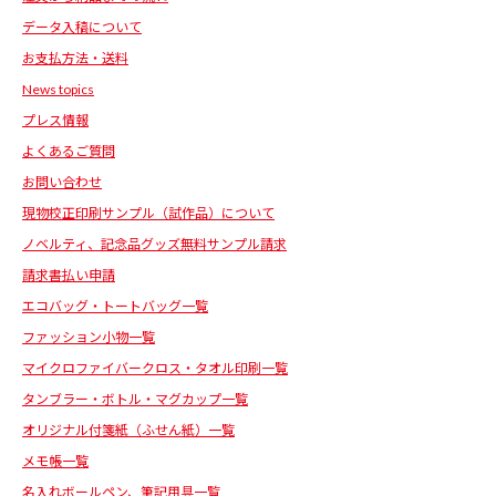
データ入稿について
お支払方法・送料
News topics
プレス情報
よくあるご質問
お問い合わせ
現物校正印刷サンプル（試作品）について
ノベルティ、記念品グッズ無料サンプル請求
請求書払い申請
エコバッグ・トートバッグ一覧
ファッション小物一覧
マイクロファイバークロス・タオル印刷一覧
タンブラー・ボトル・マグカップ一覧
オリジナル付箋紙（ふせん紙）一覧
メモ帳一覧
名入れボールペン、筆記用具一覧