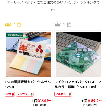
アーリーノベルティにてご注文の多いノベルティランキングで
す。
1位
2位
FSC®認証表紙カバー付ふせん
マイクロファイバークロス フ
12601
ルカラー印刷【150×150㎜】
単色
フルカラー
フルカラー
1個
￥64.9～
1個
￥89.2～
（10,000個）
（10,000枚）