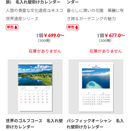
旅) 名入れ壁掛けカレンダー
ンダー
人類の貴重な文化遺産――ユネスコ
暮らしに潤いの花園 ――華麗に咲
世界遺産シリーズ
き誇るガーデニングの魅力
単色
単色
1個
￥699.0～
1個
￥677.0～
（300冊）
（300冊）
在庫がありません
在庫がありません
世界のゴルフコース 名入れ壁
パシフィックオーシャン 名入
掛けカレンダー
れ壁掛けカレンダー