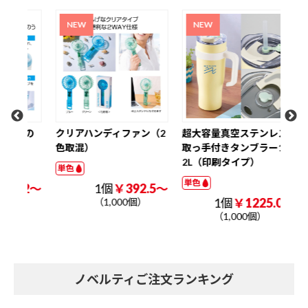
ク
W3
ナル
単色
氷の
クリアハンディファン（2
超大容量真空ステンレス
色取混）
取っ手付きタンブラー1．
2L（印刷タイプ）
単色
単色
.2～
1個
￥392.5～
1個
￥1225.0～
（1,000個）
（1,000個）
ノベルティご注文ランキング