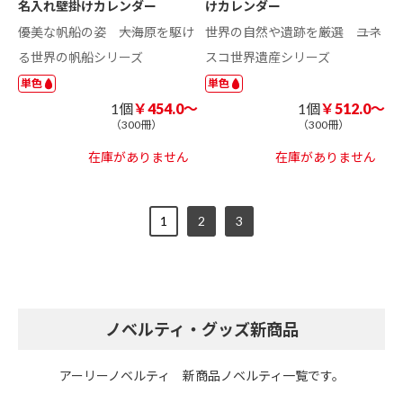
名入れ壁掛けカレンダー
けカレンダー
優美な帆船の姿 ――大海原を駆け
世界の自然や遺跡を厳選 ――ユネ
る世界の帆船シリーズ
スコ世界遺産シリーズ
単色
単色
1個
￥454.0～
1個
￥512.0～
（300冊）
（300冊）
在庫がありません
在庫がありません
1
2
3
ノベルティ・グッズ新商品
アーリーノベルティ 新商品ノベルティ一覧です。