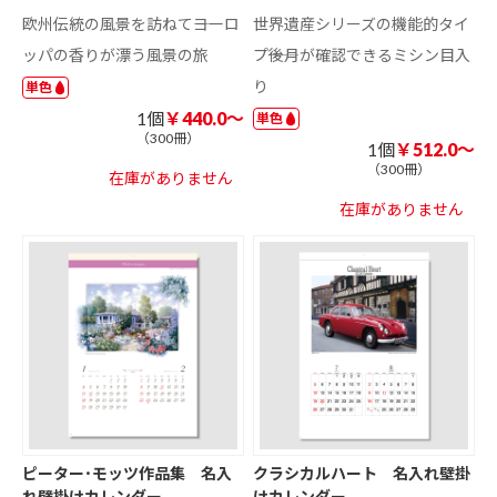
欧州伝統の風景を訪ねて――ヨーロ
世界遺産シリーズの機能的タイ
ッパの香りが漂う風景の旅
プ――後月が確認できるミシン目入
り
単色
1個
￥440.0～
単色
（300冊）
1個
￥512.0～
（300冊）
在庫がありません
在庫がありません
ピーター･モッツ作品集 名入
クラシカルハート 名入れ壁掛
れ壁掛けカレンダー
けカレンダー