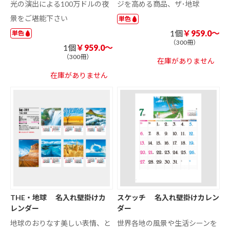
光の演出による100万ドルの夜
ジを高める商品、ザ･地球
景をご堪能下さい
単色
1個
￥959.0～
単色
（300冊）
1個
￥959.0～
（300冊）
在庫がありません
在庫がありません
THE・地球 名入れ壁掛けカ
スケッチ 名入れ壁掛けカレン
レンダー
ダー
地球のおりなす美しい表情、と
世界各地の風景や生活シーンを