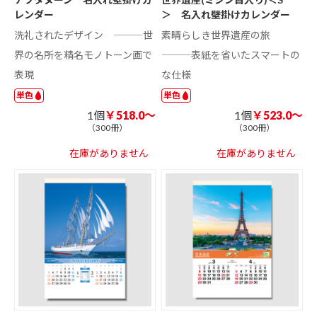
レンダー
＞ 名入れ壁掛けカレンダー
洗礼されたデザイン ―――世
素晴らしき世界遺産の旅
界の名所を精名モノトーン画で
―――表紙を省いたスマートの
表現
な仕様
単色
単色
1個
￥518.0～
1個
￥523.0～
（300冊）
（300冊）
在庫がありません
在庫がありません