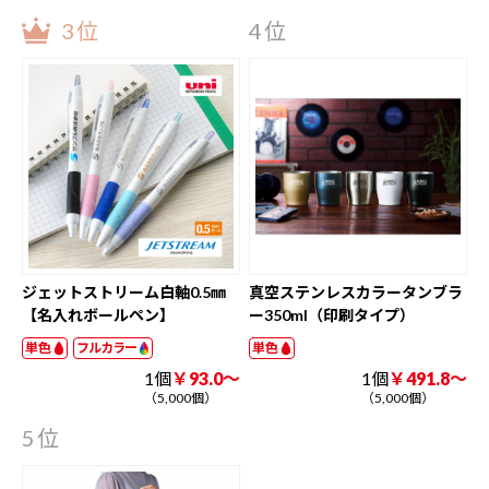
3位
4位
ジェットストリーム白軸0.5㎜
真空ステンレスカラータンブラ
【名入れボールペン】
ー350ml（印刷タイプ）
単色
フルカラー
単色
1個
￥93.0～
1個
￥491.8～
（5,000個）
（5,000個）
5位