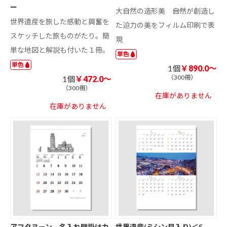
ー
大自然の造形美 ――自然が創造し
世界遺産を旅した感動と興奮を
た迫力の美をフィルム印刷で表
スケッチした旅ものがたり。簡
現
単な地図と解説も付いた１冊。
単色
単色
1個
￥890.0～
（300冊）
1個
￥472.0～
（300冊）
在庫がありません
在庫がありません
アフタヌーン 名入れ壁掛けカ
世界遺産(ミシン目入り)＜S