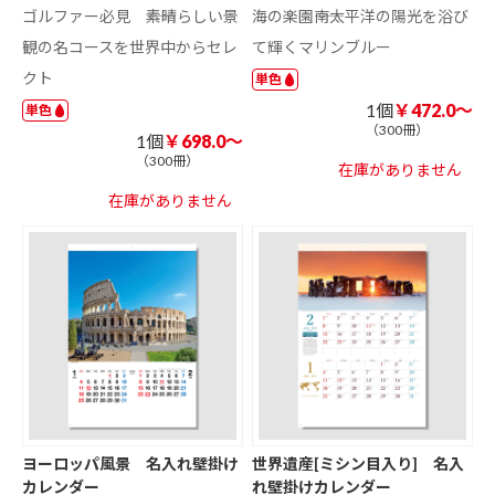
ゴルファー必見 ――素晴らしい景
海の楽園――南太平洋の陽光を浴び
観の名コースを世界中からセレ
て輝くマリンブルー
クト
単色
1個
￥472.0～
単色
（300冊）
1個
￥698.0～
（300冊）
在庫がありません
在庫がありません
ヨーロッパ風景 名入れ壁掛け
世界遺産[ミシン目入り] 名入
カレンダー
れ壁掛けカレンダー