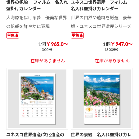
世界の帆船 フィルム 名入れ
ユネスコ世界遺産 フィルム
壁掛けカレンダー
名入れ壁掛けカレンダー
大海原を駆ける夢 ――優美な世界
世界の自然や遺跡を厳選 ――豪華
の帆船を鮮やかに表現
版・ユネスコ世界遺産シリーズ
単色
単色
1個
￥965.0～
1個
￥947.0～
（300冊）
（300冊）
在庫がありません
在庫がありません
ユネスコ世界遺産(文化遺産の
世界の景観 名入れ壁掛けカレ