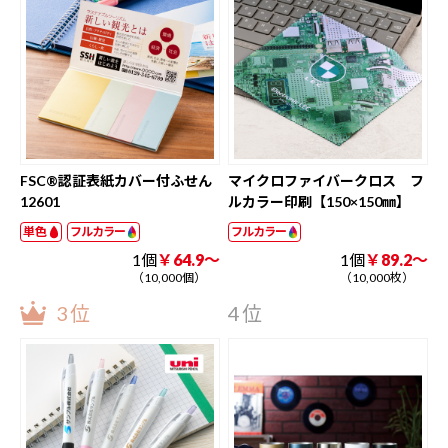
FSC®認証表紙カバー付ふせん
マイクロファイバークロス フ
12601
ルカラー印刷【150×150㎜】
単色
フルカラー
フルカラー
1個
￥64.9～
1個
￥89.2～
（10,000個）
（10,000枚）
3位
4位