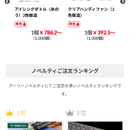
ケッ
アイシングボトル（氷の
クリアハンディファン（2
色取
う）2色取混
色取混）
単色
単色
1個
￥786.2～
1個
￥392.5～
.2～
（1,000個）
（1,000個）
ノベルティご注文ランキング
アーリーノベルティにてご注文の多いノベルティランキングで
す。
1位
2位