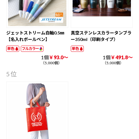
ジェットストリーム白軸0.5㎜
真空ステンレスカラータンブラ
【名入れボールペン】
ー350ml（印刷タイプ）
単色
フルカラー
単色
1個
￥93.0～
1個
￥491.8～
（5,000個）
（5,000個）
5位