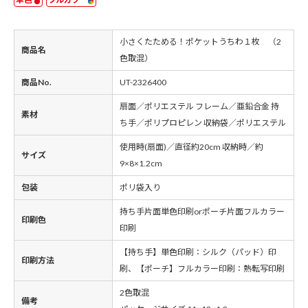
小さくたためる！ポケットうちわ１枚 （2
商品名
色取混）
商品No.
UT-2326400
扇面／ポリエステル フレーム／亜鉛合金 持
素材
ち手／ポリプロピレン 収納袋／ポリエステル
使用時(扇面)／直径約20cm 収納時／約
サイズ
9×8×1.2cm
包装
ポリ袋入り
持ち手片面単色印刷orポーチ片面フルカラー
印刷色
印刷
【持ち手】単色印刷：シルク（パッド）印
印刷方法
刷、【ポーチ】フルカラー印刷：熱転写印刷
2色取混
備考