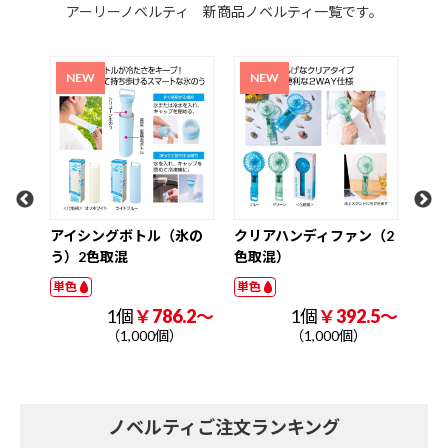
アーリーノベルティ 新商品ノベルティ一覧です。
超大容量真空ステンレス
ク
取っ手付きタンブラー1．
W3
2L（印刷タイプ）
ナル
単色
単色
1個
￥1225.0～
（1,000個）
氷の
クリアハンディファン（2
色取混）
単色
.2～
1個
￥392.5～
（1,000個）
ノベルティご注文ランキング