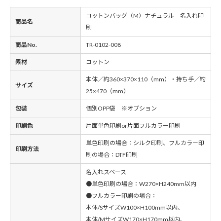
コットンバッグ（M）ナチュラル 名入れ印
商品名
刷
商品No.
TR-0102-008
素材
コットン
本体／約360×370×110（mm）・持ち手／約
サイズ
25×470（mm）
包装
個別OPP袋 ※オプション
印刷色
片面単色印刷or片面フルカラー印刷
単色印刷の場合：シルク印刷、フルカラー印
印刷方法
刷の場合：DTF印刷
名入れスペース
●単色印刷の場合：W270×H240mm以内
●フルカラー印刷の場合：
本体/SサイズW100×H100mm以内、
本体/MサイズW170×H170mm以内、