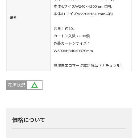
本体/LサイズW240×H200mm以内、
本体/LLサイズW270×H240mm以内
備考
容量：約10L
カートン入数：300個
外装カートンサイズ：
W600×H340×D370mm
無漂白エコマーク認定商品（ナチュラル）
在庫状況
価格について