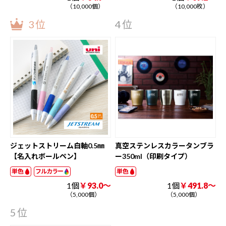
（10,000個）
（10,000枚）
3位
4位
ジェットストリーム白軸0.5㎜
真空ステンレスカラータンブラ
【名入れボールペン】
ー350ml（印刷タイプ）
単色
フルカラー
単色
1個
￥93.0～
1個
￥491.8～
（5,000個）
（5,000個）
5位