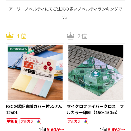
アーリーノベルティにてご注文の多いノベルティランキングで
す。
1位
2位
FSC®認証表紙カバー付ふせん
マイクロファイバークロス フ
12601
ルカラー印刷【150×150㎜】
単色
フルカラー
フルカラー
1個
￥64.9～
1個
￥89.2～