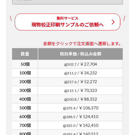
無料サービス
現物校正印刷サンプルのご依頼へ
金額をクリックで注文画面へ遷移します。
数量
税別単価 / 税込み金額
50個
/ ￥27,704
@503.7
100個
/ ￥34,232
@311.2
200個
/ ￥52,272
@237.6
300個
/ ￥70,323
@213.1
400個
/ ￥88,352
@200.8
500個
/ ￥106,370
@193.4
600個
/ ￥124,410
@188.5
700個
/ ￥142,450
@185.0
800個
/ ￥160,512
@182.4