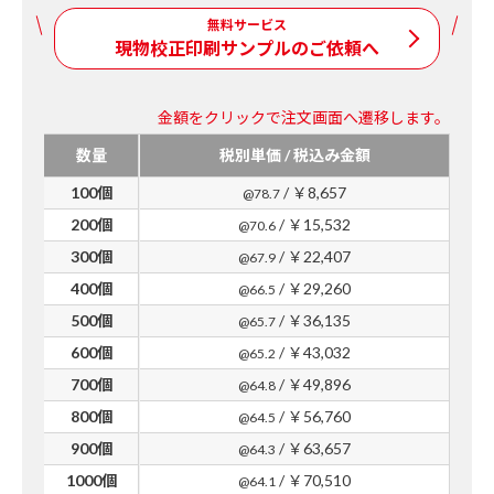
無料サービス
現物校正印刷サンプルのご依頼へ
金額をクリックで注文画面へ遷移します。
数量
税別単価 / 税込み金額
100個
/ ￥8,657
@78.7
200個
/ ￥15,532
@70.6
300個
/ ￥22,407
@67.9
400個
/ ￥29,260
@66.5
500個
/ ￥36,135
@65.7
600個
/ ￥43,032
@65.2
700個
/ ￥49,896
@64.8
800個
/ ￥56,760
@64.5
900個
/ ￥63,657
@64.3
1000個
/ ￥70,510
@64.1