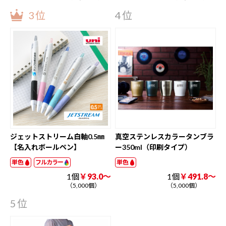
3位
4位
ジェットストリーム白軸0.5㎜
真空ステンレスカラータンブラ
【名入れボールペン】
ー350ml（印刷タイプ）
単色
フルカラー
単色
1個
￥93.0～
1個
￥491.8～
（5,000個）
（5,000個）
5位