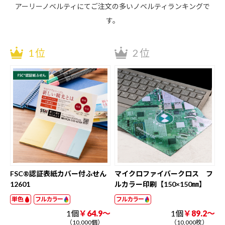
アーリーノベルティにてご注文の多いノベルティランキングで
す。
1位
2位
FSC®認証表紙カバー付ふせん
マイクロファイバークロス フ
12601
ルカラー印刷【150×150㎜】
単色
フルカラー
フルカラー
1個
￥64.9～
1個
￥89.2～
（10,000個）
（10,000枚）