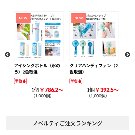
超大容量真空ステンレス
ク
取っ手付きタンブラー1．
W3
2L（印刷タイプ）
ナル
単色
単色
1個
￥1225.0～
（1,000個）
氷の
クリアハンディファン（2
色取混）
単色
.2～
1個
￥392.5～
（1,000個）
ノベルティご注文ランキング