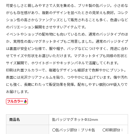
可愛らしさと親しみやすさで人気を集める、ブリキ製の缶バッジ。小さめな
がらも存在感があり、複数のデザインを並べたときの見栄えも良好。コレク
ション性の高さからファングッズとして販売されることも多く、色違いなど
のバリエーション展開をさせやすいアイテムです。
イベントやショップの配布物にも向いているため、通常のバッジタイプのほ
か、実用性の高いマグネットタイプもご用意しました。通常のバッジタイプ
は裏面が安全ピン仕様で、服や帽子、バッグなどにつけやすく、用途に合わ
せてサイズや形状をお選びいただけます。マグネットタイプも同様の形状と
サイズ展開で、ホワイトボードやキッチンパネルで活躍してくれます。
印刷は片面フルカラーで、複雑なデザインも細部まで色鮮やかにプリント。
表面には光沢クリアフィルムを貼り、つややかに仕上げています。傷や汚れ
にも強く、長期にわたって販促効果を発揮。配布しやすい個別OPP袋入りで
お届けします。
フルカラー
商品名
缶バッジマグネットΦ32mm
〇缶バッジ部分：ブリキ缶 〇印刷部分：