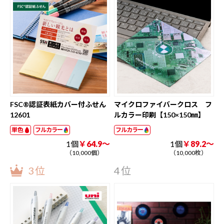
FSC®認証表紙カバー付ふせん
マイクロファイバークロス フ
12601
ルカラー印刷【150×150㎜】
単色
フルカラー
フルカラー
1個
￥64.9～
1個
￥89.2～
（10,000個）
（10,000枚）
3位
4位