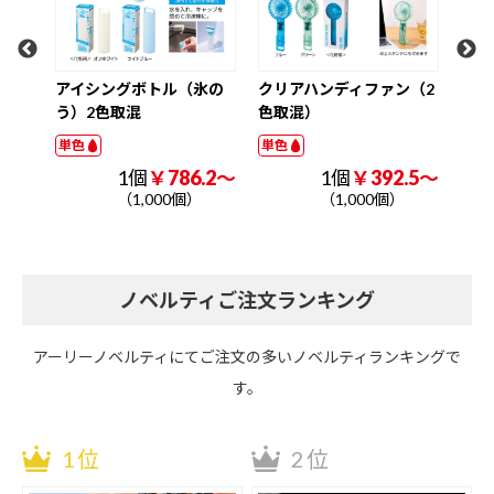
単色
.2～
アイシングボトル（氷の
クリアハンディファン（2
う）2色取混
色取混）
単色
単色
1個
￥786.2～
1個
￥392.5～
（1,000個）
（1,000個）
ノベルティご注文ランキング
アーリーノベルティにてご注文の多いノベルティランキングで
す。
1位
2位