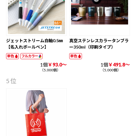
ジェットストリーム白軸0.5㎜
真空ステンレスカラータンブラ
【名入れボールペン】
ー350ml（印刷タイプ）
単色
フルカラー
単色
1個
￥93.0～
1個
￥491.8～
（5,000個）
（5,000個）
5位