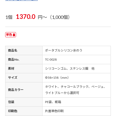
1370.0
1個
円～（1,000個）
単色
商品名
ポータブルシリコン氷のう
商品No.
TC-0028
素材
シリコーンゴム、ステンレス鋼 他
サイズ
Φ58×158（mm）
ホワイト、チャコールブラック、ベージュ、
商品カラー
ライトブルーから選択可
包装
PE袋、紙箱
印刷色
片面単色印刷