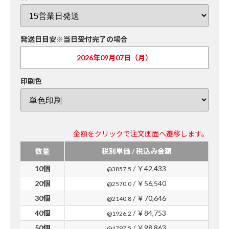
発送日目安※当日受付完了の場合
2026年09月07日（月）
印刷色
金額をクリックで注文画面へ遷移します。
数量
税別単価 / 税込み金額
10個
/ ￥42,433
@3857.5
20個
/ ￥56,540
@2570.0
30個
/ ￥70,646
@2140.8
40個
/ ￥84,753
@1926.2
50個
/ ￥98,863
@1797.5